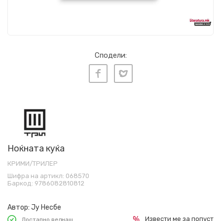
Сподели:
Ноќната куќа
КРИМИ/ТРИЛЕР
Шифра на артикл:
068570
Баркод:
9786082810812
Автор:
Ју Несбе
Извести ме за попуст
Достапно веднаш