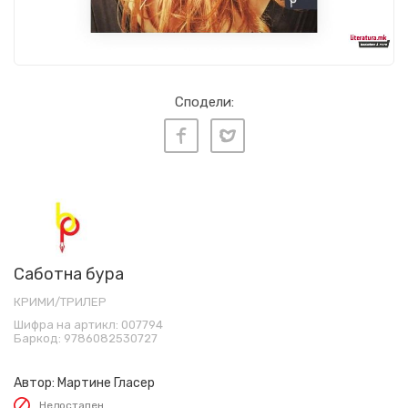
Сподели:
Саботна бура
КРИМИ/ТРИЛЕР
Шифра на артикл:
007794
Баркод:
9786082530727
Автор:
Мартине Гласер
Недостапен