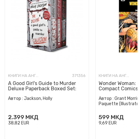
КНИГИ НА АНГЛИСКИ ЈАЗИК
371356
КНИГИ НА АНГЛИСКИ ЈАЗИК
A Good Girl's Guide to Murder
Wonder Woman: E
Deluxe Paperback Boxed Set:
Compact Comics 
Special Deluxe Edition...
Автор :
Jackson, Holly
Автор :
Grant Morris
Paquette (Illustrato
2.399
МКД
599
МКД
38,82
EUR
9,69
EUR