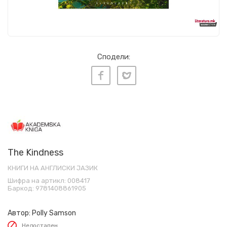
Сподели:
The Kindness
КНИГИ НА АНГЛИСКИ ЈАЗИК
Шифра на артикл:
008417
Баркод:
9781408861905
Автор:
Polly Samson
Недостапен