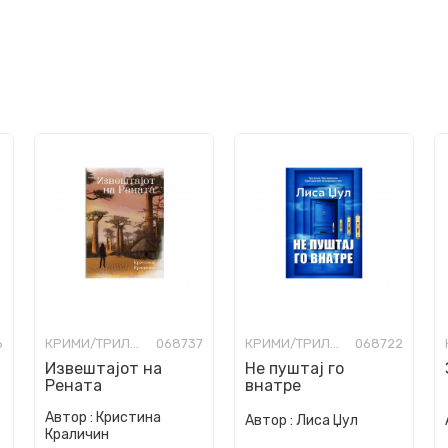
6
КРИМИ/ТРИЛЕР
068737
КРИМИ/ТРИЛЕР
068722
Извештајот на
Не пуштај го
Рената
внатре
Автор :
Кристина
Автор :
Лиса Џул
Краличин