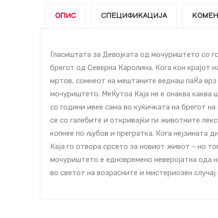
ОПИС
СПЕЦИФИКАЦИЈА
КОМЕН
Гласиштата за Девојката од мочуриштето со го
брегот од Северна Каролина. Кога кон крајот н
мртов, сомнеот на мештаните веднаш паЌа врз 
мочуриштето. МеЌутоа Каја не е онаква каква ш
со години ивее сама во куќичката на брегот н
се со галебите и откривајќи ги животните лекc
копнее по љубов и прегратка. Кога нејзината д
Каја го отвора срcето за новиот живот ‒ но т
мочуриштето е едновремено неверојатна ода н
во светот на возрасните и мистериозен случај 