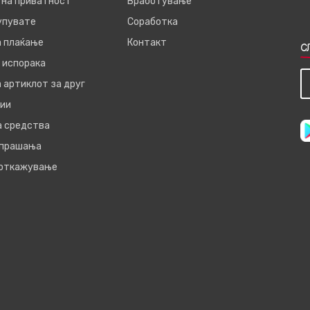
 на приватност
Вработување
купувате
Соработка
а плаќање
Контакт
С
 испорака
 артиклот за друг
ии
а средства
 прашања
 откажување