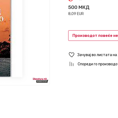
500
МКД
8,09
EUR
Производот повеќе не
Зачувај во листата на
Спореди го производо