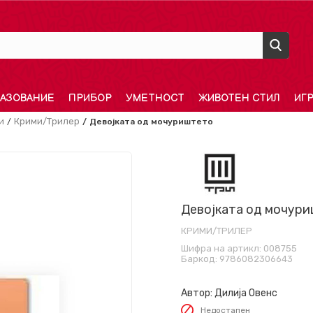
АЗОВАНИЕ
ПРИБОР
УМЕТНОСТ
ЖИВОТЕН СТИЛ
ИГ
и
Крими/Трилер
Девојката од мочуриштето
Девојката од мочур
КРИМИ/ТРИЛЕР
Шифра на артикл:
008755
Баркод:
9786082306643
Автор:
Дилија Овенс
Недостапен