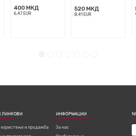
400
МКД
520
МКД
6,47
EUR
8,41
EUR
 ЛИНКОВИ
ИНФОРМАЦИИ
N
а користење и продажба
За нас