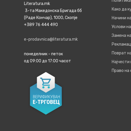
Политика
Literatura.mk
Како да 
3-та Македонска Бригада бб
(Раде Кончар), 1000, Скопје
Начини н
+389 76 444 490
Услови на
Замена на
e-prodavnica@literatura.mk
Рекламац
Поврат н
понеделник - петок
од 09:00 до 17:00 часот
Најчести
Право на