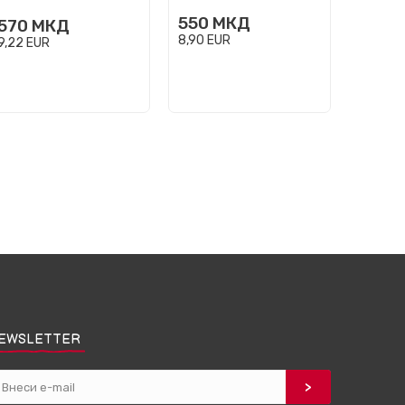
550
МКД
400
570
МКД
8,90
EUR
6,47
EU
9,22
EUR
EWSLETTER