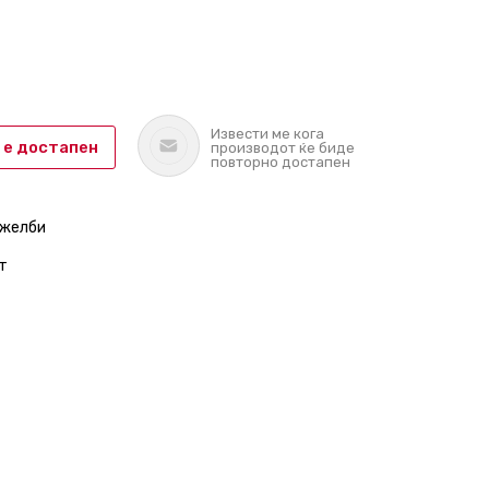
Извести ме кога
 е достапен
производот ќе биде
повторно достапен
 желби
т