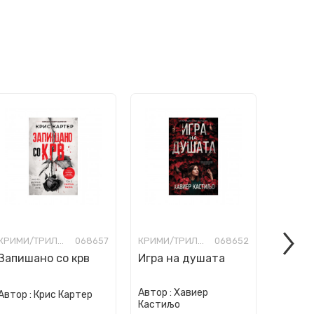
КРИМИ/ТРИЛЕР
068657
КРИМИ/ТРИЛЕР
068652
Запишано со крв
Игра на душата
Товар
висти
Автор :
Хавиер
Автор :
Автор :
Крис Картер
Кастиљо
Трајков