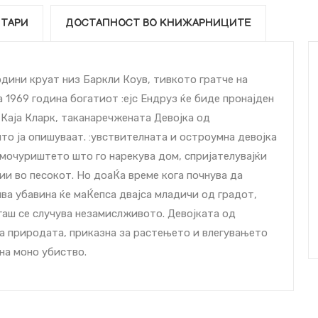
ТАРИ
ДОСТАПНОСТ ВО КНИЖАРНИЦИТЕ
дини круат низ Баркли Коув, тивкото гратче на
а 1969 година богатиот :ејс Ендруз ќе биде пронајден
Каја Кларк, таканаречжената Девојка од
то ја опишуваат. :увствителната и остроумна девојка
а мочуриштето што го нарекува дом, спријателувајќи
ии во песокот. Но доаЌа време кога почнува да
ива убавина ќе маЌепса двајcа младичи од градот,
огаш се случува незамислживото. Девојката од
а природата, приказна за растењето и влегувањето
на моно убиство.