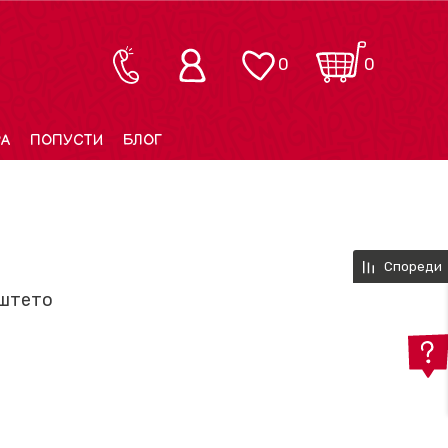
0
0
РА
ПОПУСТИ
БЛОГ
Спореди
иштето