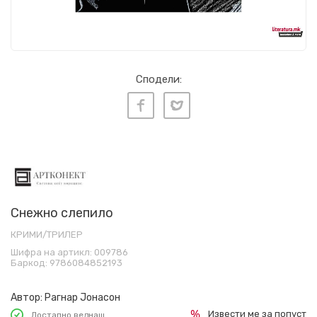
Сподели:
Снежно слепило
КРИМИ/ТРИЛЕР
Шифра на артикл:
009786
Баркод:
9786084852193
Автор:
Рагнар Јонасон
Извести ме за попуст
Достапно веднаш