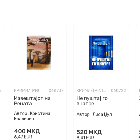
6
КРИМИ/ТРИЛЕР
068737
КРИМИ/ТРИЛЕР
068722
Извештајот на
Не пуштај го
Рената
внатре
Автор :
Кристина
Автор :
Лиса Џул
Краличин
400
МКД
520
МКД
6,47
EUR
8,41
EUR