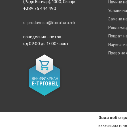
(Раде Кончар), 1000, Скопје
Начини н
+389 76 444 490
Услови на
Замена на
e-prodavnica@literatura.mk
Рекламац
Поврат н
понеделник - петок
од 09:00 до 17:00 часот
Најчести
Право на
Оваа веб стр
Колачињата ги уп