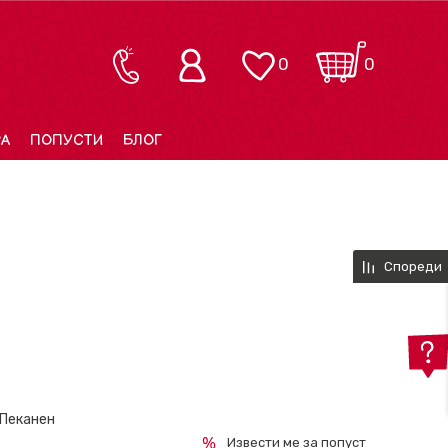
0
0
РА
ПОПУСТИ
БЛОГ
Спореди
 Пеканен
Извести ме за попуст