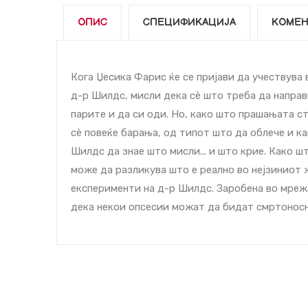
ОПИС
СПЕЦИФИКАЦИЈА
КОМЕН
Кога Џесика Фарис ќе се пријави да учествува
д-р Шилдс, мисли дека сѐ што треба да направ
парите и да си оди. Но, како што прашањата с
сѐ повеќе барања, од типот што да облече и ка
Шилдс да знае што мисли... и што крие. Како шт
може да разликува што е реално во нејзиниот
експерименти на д-р Шилдс. Заробена во мреж
дека некои опсесии можат да бидат смртоносн