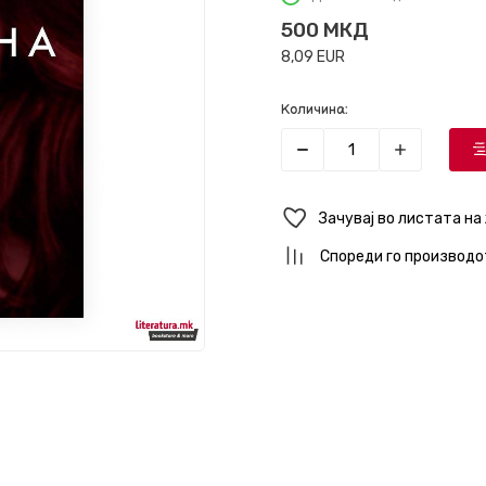
500
МКД
8,09
EUR
Количина:
Зачувај во листата на
Спореди го производо