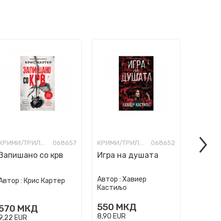
КРИМИ/ТРИЛЕР
068657
КРИМИ/ТРИЛЕР
068652
Запишано со крв
Игра на душата
Товар
висти
Автор :
Хавиер
Автор :
Автор :
Крис Картер
Кастиљо
Трајков
550
МКД
400
570
МКД
8,90
EUR
6,47
EU
9,22
EUR