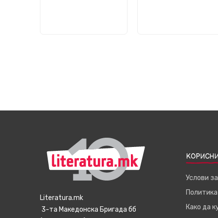
КОРИСНИ
Услови з
Политика
Literatura.mk
Како да 
3-та Македонска Бригада бб