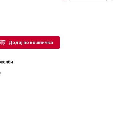
Додај во кошничка
 желби
т