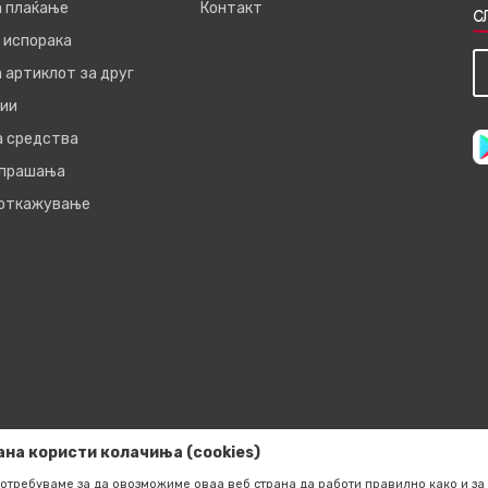
а плаќање
Контакт
С
 испорака
 артиклот за друг
ии
а средства
 прашања
 откажување
ана користи колачиња (cookies)
отребуваме за да овозможиме оваа веб страна да работи правилно како и за 