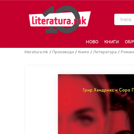
Барај
НОВО
КНИГИ
ОБР
literatura.mk
Производи
Книги
Литература
Роман