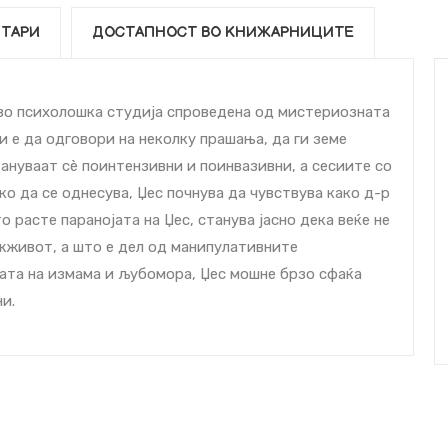
ТАРИ
ДОСТАПНОСТ ВО КНИЖАРНИЦИТЕ
 во психолошка студија спроведена од мистериозната
и е да одговори на неколку прашања, да ги земе
тануваат сѐ поинтензивни и поинвазивни, а сесиите со
ко да се однесува, Џес почнува да чувствува како д-р
о расте паранојата на Џес, станува јасно дека веќе не
 жживот, а што е дел од манипулативните
ата на измама и љубомора, Џес мошне брзо сфаќа
и.