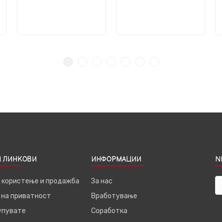
 ЛИНКОВИ
ИНФОРМАЦИИ
N
а користење и продажба
За нас
 на приватност
Вработување
купувате
Соработка