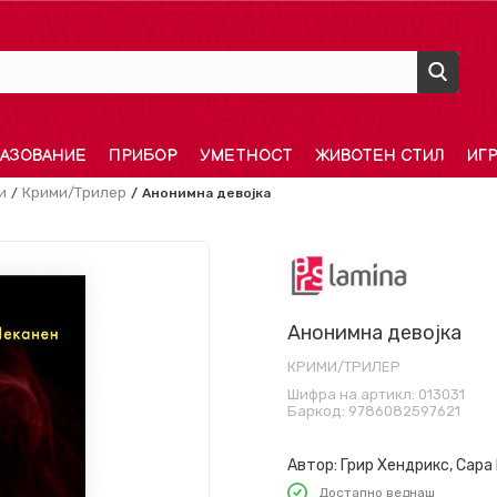
АЗОВАНИЕ
ПРИБОР
УМЕТНОСТ
ЖИВОТЕН СТИЛ
ИГ
и
Крими/Трилер
Анонимна девојка
Анонимна девојка
КРИМИ/ТРИЛЕР
Шифра на артикл:
013031
Баркод:
9786082597621
Автор:
Грир Хендрикс, Сара
Достапно веднаш