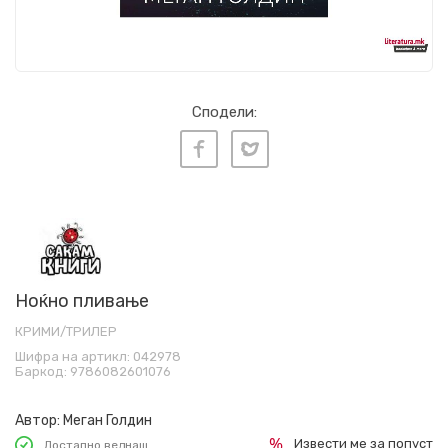
Сподели:
Ноќно пливање
КРИМИ/ТРИЛЕР
Шифра на артикл:
042978
Баркод:
9786082601076
Автор:
Меган Голдин
Извести ме за попуст
Достапно веднаш