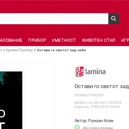
АЗОВАНИЕ
ПРИБОР
УМЕТНОСТ
ЖИВОТЕН СТИЛ
ИГ
и
Крими/Трилер
Остави го светот зад себе
Остави го светот зад
КРИМИ/ТРИЛЕР
Шифра на артикл:
052162
Баркод:
9786082675053
Автор:
Румаан Алам
Достапно веднаш