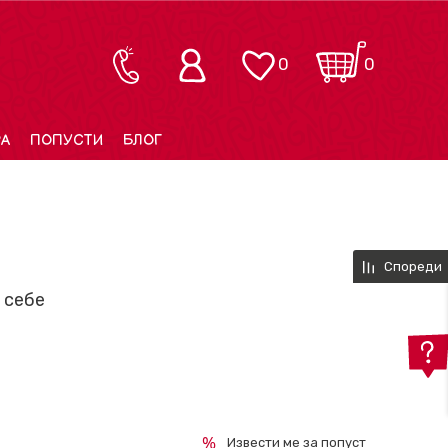
0
0
РА
ПОПУСТИ
БЛОГ
Спореди
 себе
Извести ме за попуст