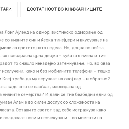
ТАРИ
ДОСТАПНОСТ ВО КНИЖАРНИЦИТЕ
 на Лонг Ајленд на одмор: вистинско одморање од
 со нивните син и ќерка тинејџери и вкусување на
миле за претстојната недела. Но, доцна во ноќта,
. се повозрасна црна двојка – куќата е нивна и тие
градот го снашло ненадејно затемнување. Но, во оваа
 исклучени, како и без мобилните телефони – тешко
и Клеј треба да му веруваат на овој пар – и обратно?
та каде што се наоѓаат, изолирана од
а нивните семејства? И дали се тие безбедни едни од
Румаан Алам е во силен дослух со сложеноста на
ласата. Остави го светот зад себе истражува како
се создаваат нови и неочекувани – во моменти на