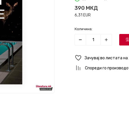
390
МКД
6,31
EUR
Количина:
Зачувај во листата на
Спореди го производо