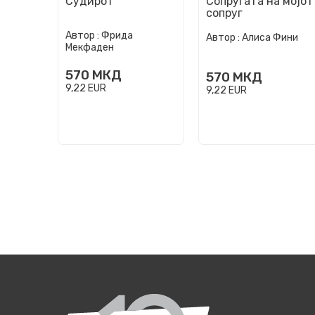
Судирот
Сопругата на мојот
сопруг
Автор :
Фрида
Автор :
Алиса Фини
Мекфаден
570
МКД
570
МКД
9,22
EUR
9,22
EUR