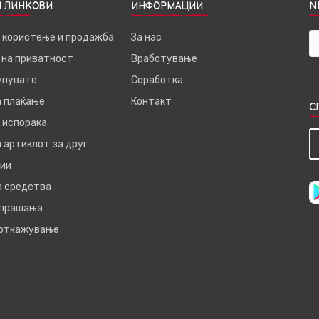
 ЛИНКОВИ
ИНФОРМАЦИИ
N
а користење и продажба
За нас
 на приватност
Вработување
купувате
Соработка
а плаќање
Контакт
С
 испорака
 артиклот за друг
ии
а средства
 прашања
 откажување