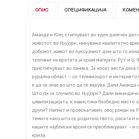
ОПИС
СПЕЦИФИКАЦИЈА
КОМЕН
Аманда и Клеј стигнуваат во еден далечен дел
животот во Њујорк, минување квалитетно време
добриот живот во луксузниот дом што го изнај
тропање на вратата ја крши магијата. Рут и Џ. Х
пристигнуваат во паника. Ја носат веста дека 
рурална област – со телевизорот и интернетот
е да се знае во што да се верува. Дали Аманда 
Што ли се случило во Њујорк? Дали викендичка
цивилизацијата, е навистина безбедно место з
други? Напнат и провокативен, овој роман на 
темите како што се родителството, расата и к
нашите најблиски врски се преобликуваат – и 
криза.