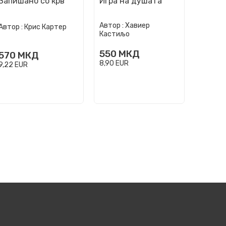
Запишано со крв
Игра на душата
Товар
висти
Автор :
Хавиер
Автор :
Автор :
Крис Картер
Кастиљо
Трајков
550
МКД
400
570
МКД
8,90
EUR
6,47
EU
9,22
EUR