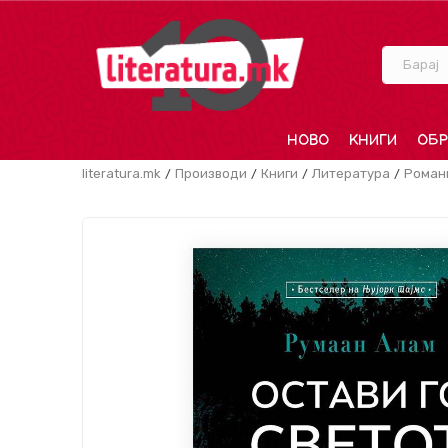
Барај
НОВО
КНИГИ
ОБР
literatura.mk
Производи
Книги
Литература
Роман