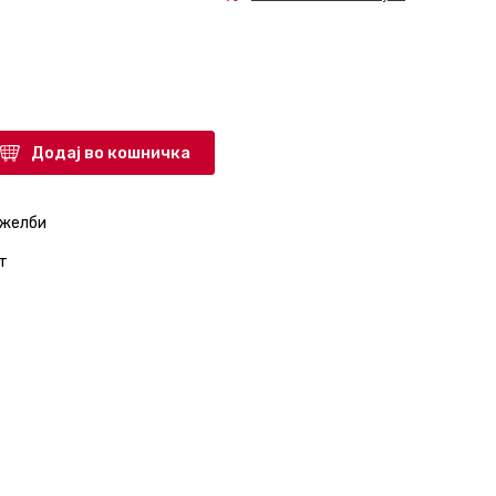
Додај во кошничка
 желби
т