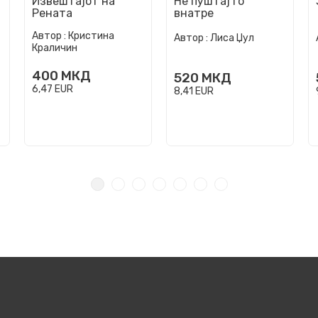
Извештајот на
Не пуштај го
Рената
внатре
Автор :
Кристина
Автор :
Лиса Џул
Краличин
400
МКД
520
МКД
6,47
EUR
8,41
EUR