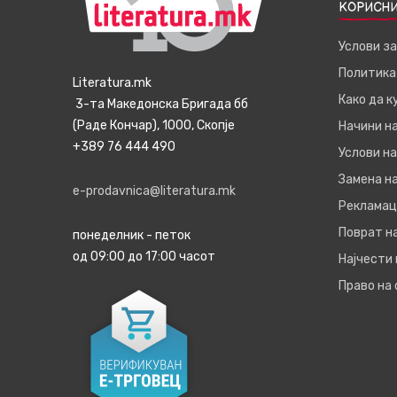
КОРИСНИ
Услови з
Политика
Literatura.mk
Како да 
3-та Македонска Бригада бб
(Раде Кончар), 1000, Скопје
Начини н
+389 76 444 490
Услови на
Замена на
e-prodavnica@literatura.mk
Рекламац
Поврат н
понеделник - петок
од 09:00 до 17:00 часот
Најчести
Право на