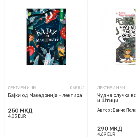
ЛЕКТИРИ И ЧИТАНКИ ЗА ОСНОВНО ОБРАЗОВАНИЕ
068841
ЛЕКТИРИ И ЧИТАНКИ ЗА ОСНОВНО ОБРАЗОВАНИЕ
Бајки од Македонија - лектира
Чудна случка во
и Штици
250
МКД
Автор :
Ванчо Пола
4,05
EUR
290
МКД
4,69
EUR