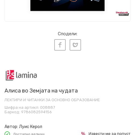
Сподели:
Алиса во Земјата на чудата
ЛЕКТИРИ И ЧИТАНКИ ЗА ОСНОВНО ОБРАЗОВАНИЕ
Шифра на артикл:
008887
Баркод:
9786082594156
Автор:
Луис Керол
Извести ме за попуст
Достапно веднаш