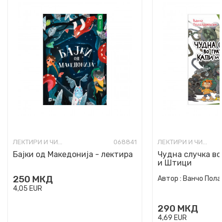
ЛЕКТИРИ И ЧИТАНКИ ЗА ОСНОВНО ОБРАЗОВАНИЕ
068841
ЛЕКТИРИ И ЧИТАНКИ ЗА ОСНОВНО ОБРАЗОВАНИЕ
Бајки од Македонија - лектира
Чудна случка во
и Штици
250
МКД
Автор :
Ванчо Пола
4,05
EUR
290
МКД
4,69
EUR