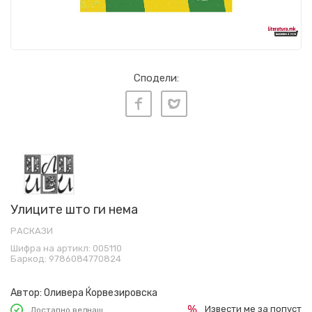
Сподели:
Улиците што ги нема
РАСКАЗИ
Шифра на артикл:
005110
Баркод:
9786084770824
Автор:
Оливера Ќорвезировска
Извести ме за попуст
Достапно веднаш