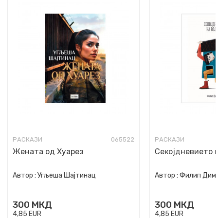
РАСКАЗИ
065522
РАСКАЗИ
Жената од Хуарез
Секојдневието 
Автор :
Угљеша Шајтинац
Автор :
Филип Дим
300
МКД
300
МКД
4,85
EUR
4,85
EUR