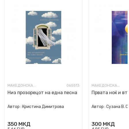
МАКЕДОНСКА ПОЕЗИЈА
065513
МАКЕДОНСКА ПОЕЗИЈА
Низ прозорецот на една песна
Првата ноќ и вт
Автор :
Кристина Димитрова
Автор :
Сузана В. 
350
МКД
300
МКД