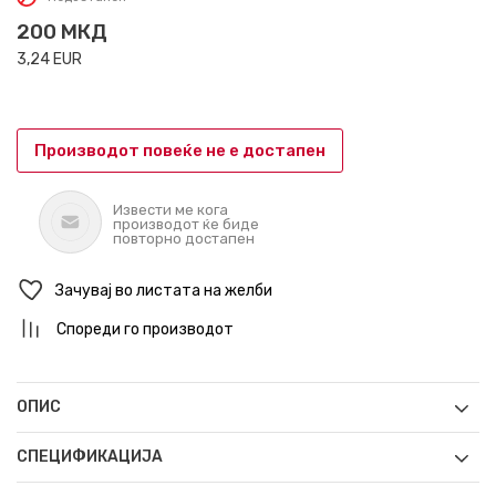
200
МКД
3,24
EUR
Производот повеќе не е достапен
Извести ме кога
производот ќе биде
повторно достапен
Зачувај во листата на желби
Спореди го производот
ОПИС
СПЕЦИФИКАЦИЈА