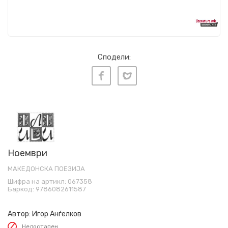
Сподели:
Ноември
МАКЕДОНСКА ПОЕЗИЈА
Шифра на артикл:
067358
Баркод:
9786082611587
Автор:
Игор Анѓелков
Недостапен