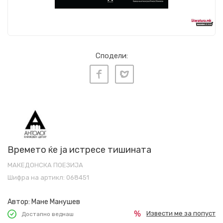
Сподели:
Времето ќе ја истресе тишината
МАКЕДОНСКА ПОЕЗИЈА
Шифра на артикл:
068451
Автор:
Мане Манушев
Извести ме за попуст
Достапно веднаш