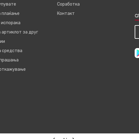
купувате
Соработка
а плаќање
Контакт
С
 испорака
 артиклот за друг
ии
а средства
 прашања
 откажување