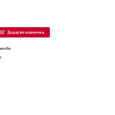
Додај во кошничка
 желби
т