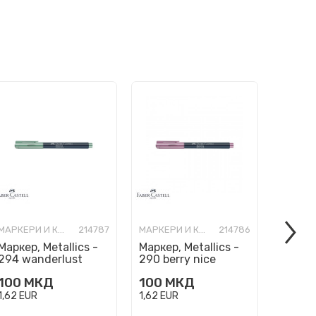
МАРКЕРИ И КОРЕКТОРИ
214787
МАРКЕРИ И КОРЕКТОРИ
214786
Маркер, Metallics -
Маркер, Metallics -
Маркер
294 wanderlust
290 berry nice
278 fa
100
МКД
100
МКД
100
М
1,62
EUR
1,62
EUR
1,62
EU