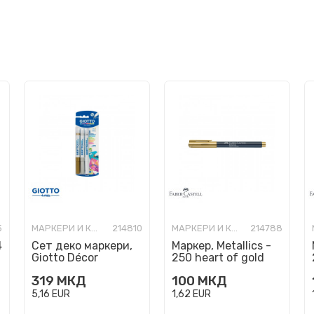
5
МАРКЕРИ И КОРЕКТОРИ
214810
МАРКЕРИ И КОРЕКТОРИ
214788
4
Сет деко маркери,
Маркер, Metallics -
Giotto Décor
250 heart of gold
Metallic, 3 бои
319
МКД
100
МКД
5,16
EUR
1,62
EUR