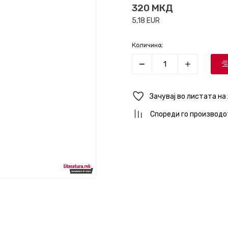
320
МКД
5,18
EUR
Количина:
Зачувај во листата на
Спореди го производо