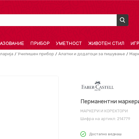
АЗОВАНИЕ
ПРИБОР
УМЕТНОСТ
ЖИВОТЕН СТИЛ
ИГ
ларија
Училишен прибор
Алатки и додатоци за пишување
Марк
Перманентни маркери,
МАРКЕРИ И КОРЕКТОРИ
Шифра на артикл:
214779
Достапно веднаш