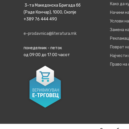
Како да 
3-та Македонска Бригада бб
(Раде Кончар), 1000, Скопје
Начини н
+389 76 444 490
Услови на
Замена на
e-prodavnica@literatura.mk
Рекламац
Поврат н
понеделник - петок
од 09:00 до 17:00 часот
Најчести
Право на