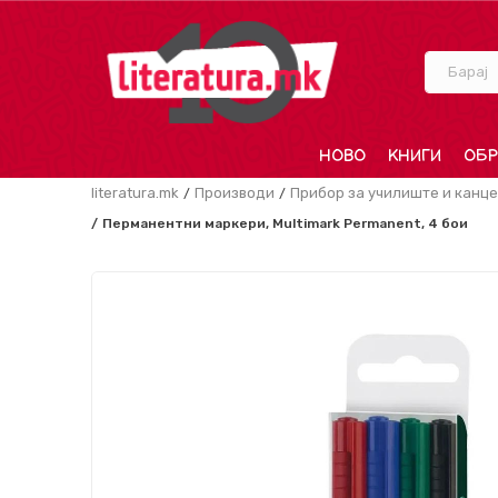
Барај
НОВО
КНИГИ
ОБР
literatura.mk
Производи
Прибор за училиште и канце
Перманентни маркери, Multimark Permanent, 4 бои