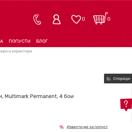
0
0
РА
ПОПУСТИ
БЛОГ
ери и коректори
Спореди
 Multimark Permanent, 4 бои
Извести ме за попуст