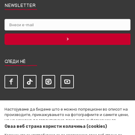
NEWSLETTER
СЛЕДИ НЀ
Настојуваме да бидеме што е можно попрецизни во описот на
производите, прикажувањето на фотографиите и самите цени,
но не можеме да гарантираме дека сите информации се
комплетни и без грешки. Сите артикли прикажани на сајтот се
Оваа веб страна користи колачиња (cookies)
дел од нашата понуда и не се подразбира дека се достапни во