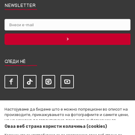
NEWSLETTER
СЛЕДИ НЀ
Настојуваме да бидеме што е можно попрецизни во описот на
производите, прикажувањето на фотографиите и самите цени,
но не можеме да гарантираме дека сите информации се
комплетни и без грешки. Сите артикли прикажани на сајтот се
Оваа веб страна користи колачиња (cookies)
дел од нашата понуда и не се подразбира дека се достапни во