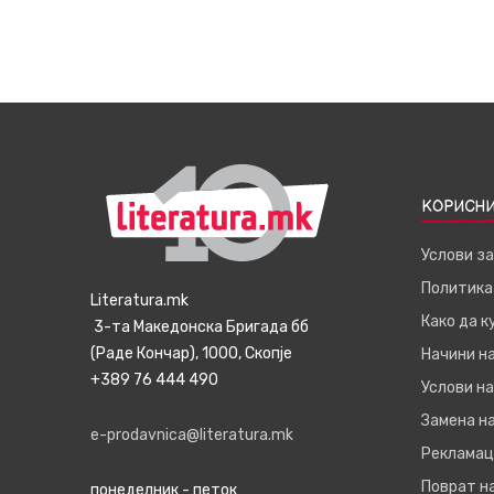
КОРИСНИ
Услови з
Политика
Literatura.mk
Како да 
3-та Македонска Бригада бб
(Раде Кончар), 1000, Скопје
Начини н
+389 76 444 490
Услови на
Замена на
e-prodavnica@literatura.mk
Рекламац
Поврат н
понеделник - петок