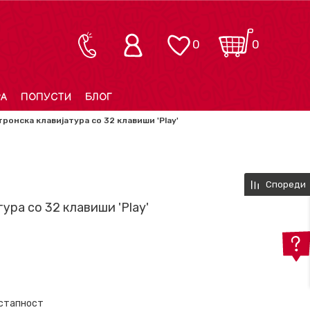
0
0
РА
ПОПУСТИ
БЛОГ
ронска клавијатура со 32 клавиши 'Play'
Спореди
ура со 32 клавиши 'Play'
остапност