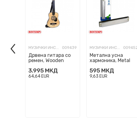
МУЗИЧКИ ИНСТРУМЕНТИ
009439
МУЗИЧКИ ИНСТРУМЕНТИ
00945
Дрвена гитара со
Метална усна
ремен, Wooden
хармоника, Metal
Guitar, 75cm
harmonica, 24 ноти
3.995
МКД
595
МКД
64,64
EUR
9,63
EUR