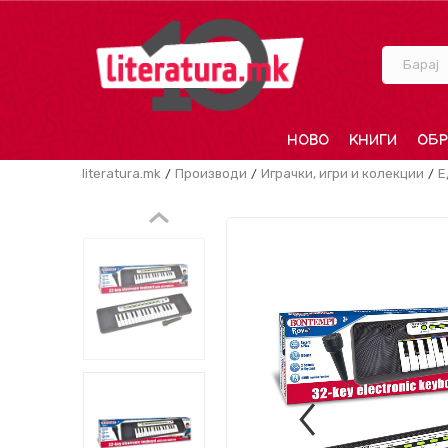
Барај
НОВО
КНИГИ
ОБР
literatura.mk
Производи
Играчки, игри и колекции
Е