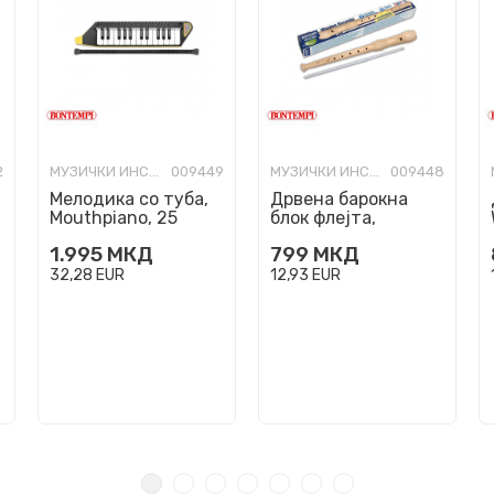
2
МУЗИЧКИ ИНСТРУМЕНТИ
009449
МУЗИЧКИ ИНСТРУМЕНТИ
009448
Мелодика со туба,
Дрвена барокна
Mouthpiano, 25
блок флејта,
клавиши
Wooden Baroque
1.995
МКД
799
МКД
Recorder, 28 ноти
32,28
EUR
12,93
EUR