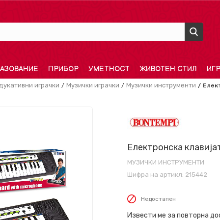
АЗОВАНИЕ
ПРИБОР
УМЕТНОСТ
ЖИВОТЕН СТИЛ
ИГ
дукативни играчки
Музички играчки
Музички инструменти
Елект
Електронска клавијат
МУЗИЧКИ ИНСТРУМЕНТИ
Шифра на артикл:
215442
Недостапен
Извести ме за повторна д