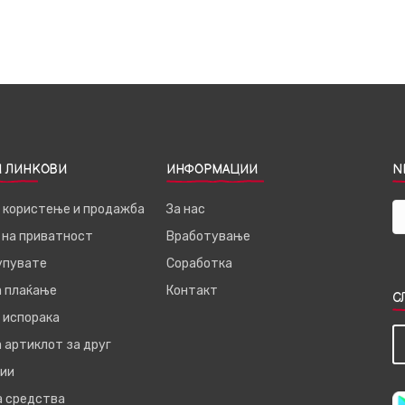
 ЛИНКОВИ
ИНФОРМАЦИИ
N
а користење и продажба
За нас
 на приватност
Вработување
купувате
Соработка
а плаќање
Контакт
С
 испорака
 артиклот за друг
ии
а средства