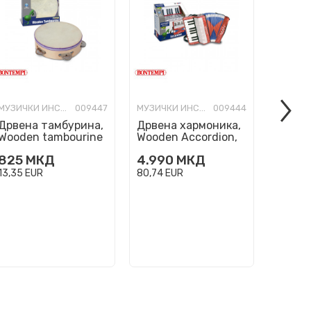
МУЗИЧКИ ИНСТРУМЕНТИ
009447
МУЗИЧКИ ИНСТРУМЕНТИ
009444
Дрвена тамбурина,
Дрвена хармоника,
Елект
Wooden tambourine
Wooden Accordion,
гитара
56 1820
17 клавиши
Electro
825
МКД
4.990
МКД
2.795
67cm,
13,35
EUR
80,74
EUR
45,23
E