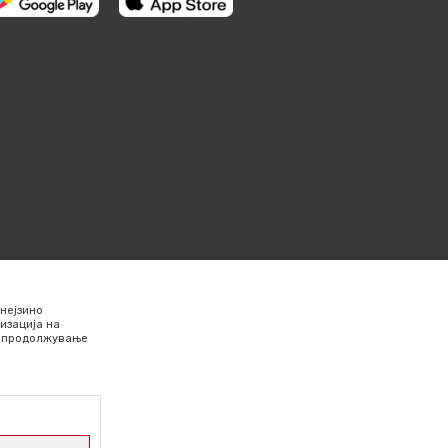
нејзино
изација на
Со продолжување