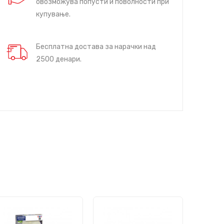
овозможува попусти и поволности при
купување.
Бесплатна достава за нарачки над
2500 денари.