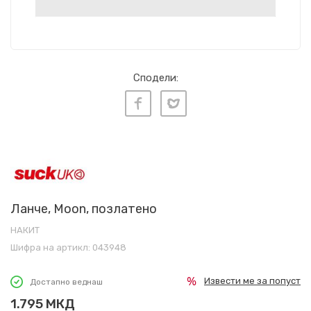
Сподели:
Ланче, Moon, позлатенo
НАКИТ
Шифра на артикл:
043948
Извести ме за попуст
Достапно веднаш
1.795
МКД