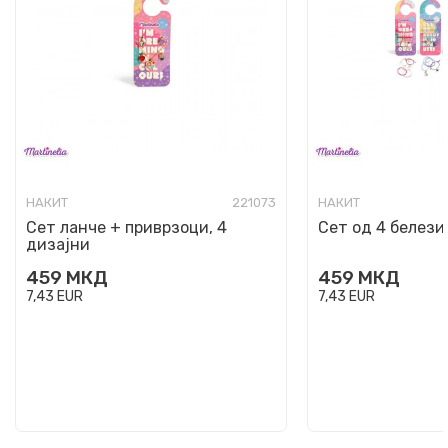
НАКИТ
221073
НАКИТ
Сет ланче + приврзоци, 4
Сет од 4 белези
дизајни
459
МКД
459
МКД
7,43
EUR
7,43
EUR