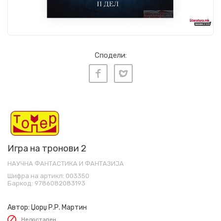
Сподели:
Игра на тронови 2
НАУЧНА ФАНТАСТИКА И ФАНТАЗИЈА
Шифра на артикл:
003350
Баркод:
9786082083193
Автор:
Џорџ Р.Р. Мартин
Недостапен