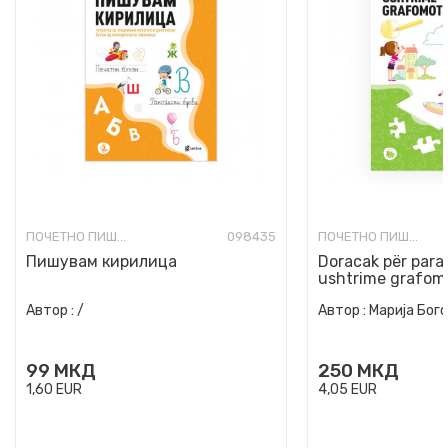
ПОЧЕТНО ПИШУВАЊЕ, ЦРТАЊЕ И БОЕЊЕ
098435
ПОЧЕТНО ПИШУВАЊЕ, ЦРТАЊЕ И БОЕЊЕ
Пишувам кирилица
Doracak për para
ushtrime grafomo
vjet
Автор :
/
Автор :
Марија Бог
99
МКД
250
МКД
1,60
EUR
4,05
EUR