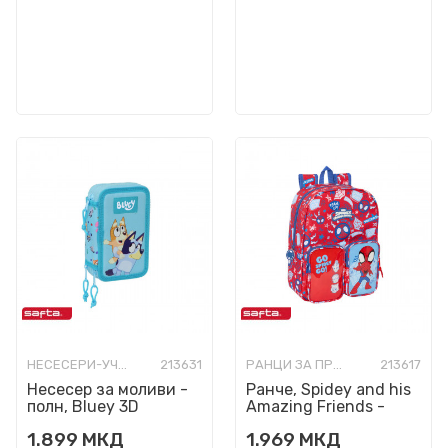
НЕСЕСЕРИ-УЧИЛИШНИ ПОЛНИ
213631
РАНЦИ ЗА ПРЕДУЧИЛИШНА ВОЗРАСТ
213617
Несесер за моливи -
Ранче, Spidey and his
полн, Bluey 3D
Amazing Friends -
Rescue, 34 cm
1.899
МКД
1.969
МКД