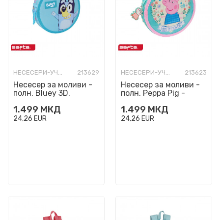
НЕСЕСЕРИ-УЧИЛИШНИ ПОЛНИ
213629
НЕСЕСЕРИ-УЧИЛИШНИ ПОЛНИ
213623
Несесер за моливи -
Несесер за моливи -
полн, Bluey 3D,
полн, Peppa Pig -
кружен
Pretty Flowers,
1.499
МКД
1.499
МКД
кружен
24,26
EUR
24,26
EUR