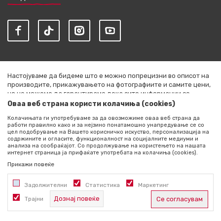
Настојуваме да бидеме што е можно попрецизни во описот на
производите, прикажувањето на фотографиите и самите цени,
но не можеме да гарантираме дека сите информации се
комплетни и без грешки. Сите артикли прикажани на сајтот се
Оваа веб страна користи колачиња (cookies)
дел од нашата понуда и не се подразбира дека се достапни во
Колачињата ги употребуваме за да овозможиме оваа веб страна да
секој момент. Расположливоста на производите можете да ја
работи правилно како и за нејзино понатамошно унапредување се со
проверите со повик на +389 76 444 490
цел подобрување на Вашето корисничко искуство, персонализација на
содржините и огласите, функционалност на социјалните медиуми и
©2026
literatura.mk
, Изработено од
NB SOFT
. Сите права
анализа на сообраќајот. Со продолжување на користењето на нашата
интернет страница ја прифаќате употребата на колачиња (cookies).
задржани.
Прикажи повеќе
Задолжителни
Статистика
Маркетинг
Дознај повеќе
Трајни
Се согласувам