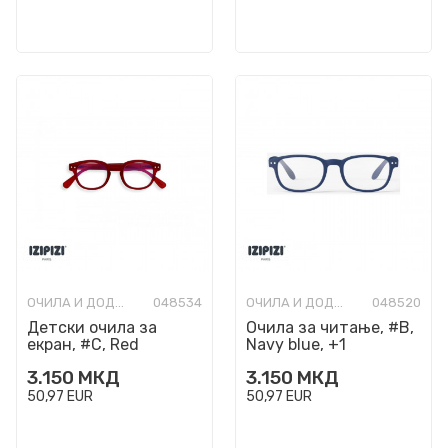
ОЧИЛА И ДОДАТОЦИ
048534
ОЧИЛА И ДОДАТОЦИ
048520
Детски очила за
Очила за читање, #B,
екран, #C, Red
Navy blue, +1
3.150
МКД
3.150
МКД
50,97
EUR
50,97
EUR