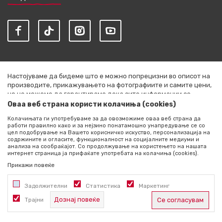
Настојуваме да бидеме што е можно попрецизни во описот на
производите, прикажувањето на фотографиите и самите цени,
но не можеме да гарантираме дека сите информации се
комплетни и без грешки. Сите артикли прикажани на сајтот се
Оваа веб страна користи колачиња (cookies)
дел од нашата понуда и не се подразбира дека се достапни во
Колачињата ги употребуваме за да овозможиме оваа веб страна да
секој момент. Расположливоста на производите можете да ја
работи правилно како и за нејзино понатамошно унапредување се со
проверите со повик на +389 76 444 490
цел подобрување на Вашето корисничко искуство, персонализација на
содржините и огласите, функционалност на социјалните медиуми и
©2026
literatura.mk
, Изработено од
NB SOFT
. Сите права
анализа на сообраќајот. Со продолжување на користењето на нашата
интернет страница ја прифаќате употребата на колачиња (cookies).
задржани.
Прикажи повеќе
Задолжителни
Статистика
Маркетинг
Дознај повеќе
Трајни
Се согласувам