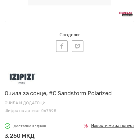
Сподели:
Очила за сонце, #C Sandstorm Polarized
ОЧИЛА И ДОДАТОЦИ
Шифра на артикл:
067898
Извести ме за попуст
Достапно веднаш
3.250
МКД