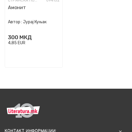
СТРАНСКА ПОЕЗИЈА-ПРЕПЕВИ
094152
Амонит
Автор :
Јурај Куњак
300
МКД
4,85
EUR
КОНТАКТ ИНФОРМАЦИИ: