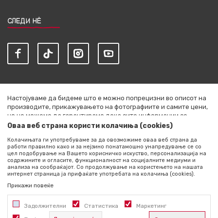
СЛЕДИ НЀ
Настојуваме да бидеме што е можно попрецизни во описот на
производите, прикажувањето на фотографиите и самите цени,
но не можеме да гарантираме дека сите информации се
комплетни и без грешки. Сите артикли прикажани на сајтот се
Оваа веб страна користи колачиња (cookies)
дел од нашата понуда и не се подразбира дека се достапни во
Колачињата ги употребуваме за да овозможиме оваа веб страна да
секој момент. Расположливоста на производите можете да ја
работи правилно како и за нејзино понатамошно унапредување се со
проверите со повик на +389 76 444 490
цел подобрување на Вашето корисничко искуство, персонализација на
содржините и огласите, функционалност на социјалните медиуми и
©2026
literatura.mk
, Изработено од
NB SOFT
. Сите права
анализа на сообраќајот. Со продолжување на користењето на нашата
интернет страница ја прифаќате употребата на колачиња (cookies).
задржани.
Прикажи повеќе
Задолжителни
Статистика
Маркетинг