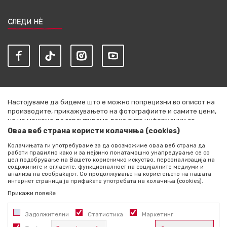
СЛЕДИ НЀ
Настојуваме да бидеме што е можно попрецизни во описот на
производите, прикажувањето на фотографиите и самите цени,
но не можеме да гарантираме дека сите информации се
комплетни и без грешки. Сите артикли прикажани на сајтот се
Оваа веб страна користи колачиња (cookies)
дел од нашата понуда и не се подразбира дека се достапни во
Колачињата ги употребуваме за да овозможиме оваа веб страна да
секој момент. Расположливоста на производите можете да ја
работи правилно како и за нејзино понатамошно унапредување се со
проверите со повик на +389 76 444 490
цел подобрување на Вашето корисничко искуство, персонализација на
содржините и огласите, функционалност на социјалните медиуми и
©2026
literatura.mk
, Изработено од
NB SOFT
. Сите права
анализа на сообраќајот. Со продолжување на користењето на нашата
интернет страница ја прифаќате употребата на колачиња (cookies).
задржани.
Прикажи повеќе
Задолжителни
Статистика
Маркетинг