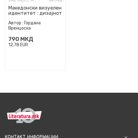
УМЕТНОСТ, МОДА И ИЗРАБОТКИ
041742
Македонски визуелeн
идентитет : дизајнот
како можност за
Автор :
Гордана
еволуција на
Вренцоска
традици...
790
МКД
12,78
EUR
КОНТАКТ ИНФОРМАЦИИ: