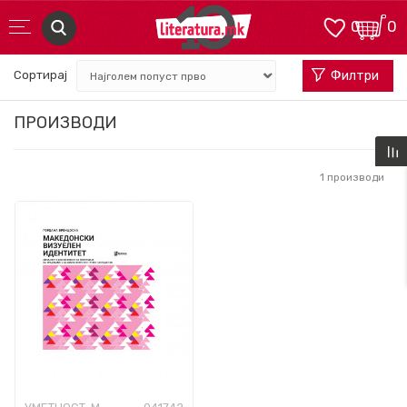
0
0
Сортирај
Филтри
ПРОИЗВОДИ
1
производи