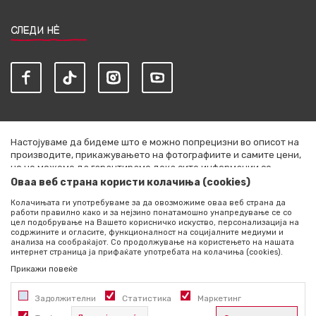
СЛЕДИ НЀ
Настојуваме да бидеме што е можно попрецизни во описот на
производите, прикажувањето на фотографиите и самите цени,
но не можеме да гарантираме дека сите информации се
комплетни и без грешки. Сите артикли прикажани на сајтот се
Оваа веб страна користи колачиња (cookies)
дел од нашата понуда и не се подразбира дека се достапни во
Колачињата ги употребуваме за да овозможиме оваа веб страна да
секој момент. Расположливоста на производите можете да ја
работи правилно како и за нејзино понатамошно унапредување се со
проверите со повик на +389 76 444 490
цел подобрување на Вашето корисничко искуство, персонализација на
содржините и огласите, функционалност на социјалните медиуми и
©2026
literatura.mk
, Изработено од
NB SOFT
. Сите права
анализа на сообраќајот. Со продолжување на користењето на нашата
интернет страница ја прифаќате употребата на колачиња (cookies).
задржани.
Прикажи повеќе
Задолжителни
Статистика
Маркетинг