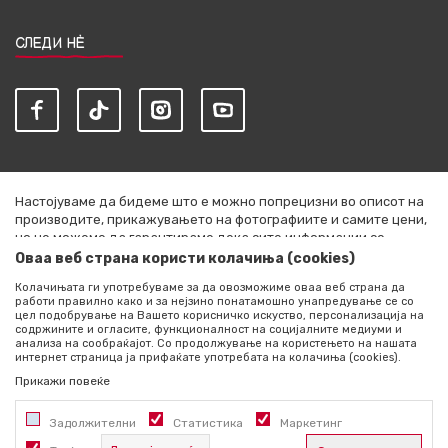
СЛЕДИ НЀ
Настојуваме да бидеме што е можно попрецизни во описот на
производите, прикажувањето на фотографиите и самите цени,
но не можеме да гарантираме дека сите информации се
комплетни и без грешки. Сите артикли прикажани на сајтот се
Оваа веб страна користи колачиња (cookies)
дел од нашата понуда и не се подразбира дека се достапни во
Колачињата ги употребуваме за да овозможиме оваа веб страна да
секој момент. Расположливоста на производите можете да ја
работи правилно како и за нејзино понатамошно унапредување се со
проверите со повик на +389 76 444 490
цел подобрување на Вашето корисничко искуство, персонализација на
содржините и огласите, функционалност на социјалните медиуми и
©2026
literatura.mk
, Изработено од
NB SOFT
. Сите права
анализа на сообраќајот. Со продолжување на користењето на нашата
интернет страница ја прифаќате употребата на колачиња (cookies).
задржани.
Прикажи повеќе
Задолжителни
Статистика
Маркетинг