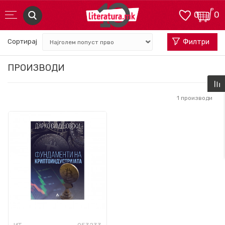
0
0
Сортирај
Филтри
ПРОИЗВОДИ
1
производи