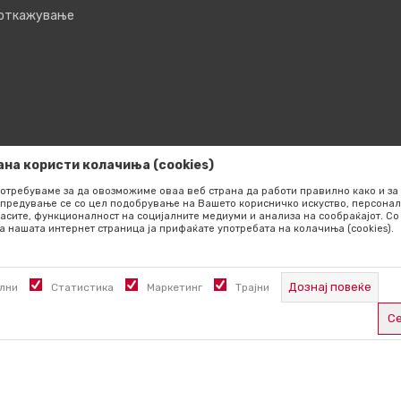
 откажување
ана користи колачиња (cookies)
отребуваме за да овозможиме оваа веб страна да работи правилно како и за 
предување се со цел подобрување на Вашето корисничко искуство, персонал
асите, функционалност на социјалните медиуми и анализа на сообраќајот. 
а нашата интернет страница ја прифаќате употребата на колачиња (cookies).
сот на производите,
Дознај повеќе
лни
Статистика
Маркетинг
Трајни
 можеме да гарантираме дека
кли прикажани на сајтот се дел
Се
 во секој момент.
те со повик на +389 76 444 490
Задолжителните колачиња ја прават страницата употреблива,
а задржани.
овозможуваат основни функции, како што се навигација на ст
пристап до заштитените подрачја. Literatura.mk користи колач