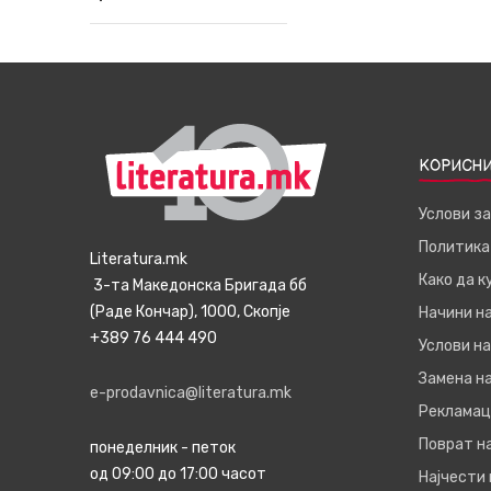
КОРИСНИ
Услови з
Политика
Literatura.mk
Како да 
3-та Македонска Бригада бб
(Раде Кончар), 1000, Скопје
Начини н
+389 76 444 490
Услови на
Замена на
e-prodavnica@literatura.mk
Рекламац
Поврат н
понеделник - петок
од 09:00 до 17:00 часот
Најчести