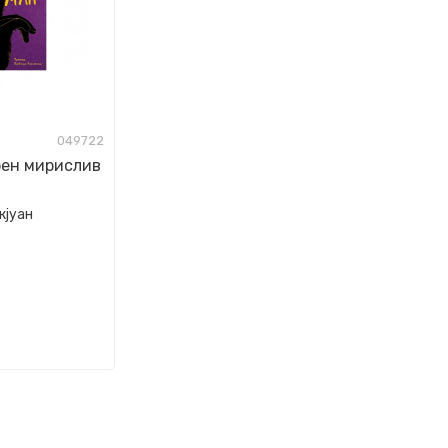
049722
рен мирислив
кјуан