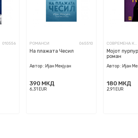
010556
РОМАНСИ
065510
СОВРЕМЕНА КНИЖЕВНОСТ
На плажата Чесил
Мојот пурпу
роман
Автор :
Ијан Мекјуан
Автор :
Ијан Ме
390
МКД
180
МКД
6,31
EUR
2,91
EUR