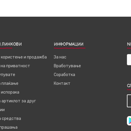
 ЛИНКОВИ
ИНФОРМАЦИИ
N
а користење и продажба
За нас
 на приватност
Вработување
купувате
Соработка
а плаќање
Контакт
С
 испорака
 артиклот за друг
ии
а средства
 прашања