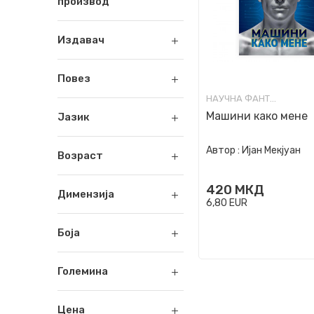
производ
Издавач
Повез
НАУЧНА ФАНТАСТИКА И ФАНТАЗИЈА
Машини како мене
Јазик
Автор :
Ијан Мекјуан
Возраст
420
МКД
Димензија
6,80
EUR
Боја
Големина
Цена