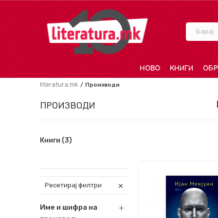
Барај
НОВО
КНИГИ
ОБР
literatura.mk
Производи
ПРОИЗВОДИ
Книги
(3)
Ресетирај филтри
Име и шифра на