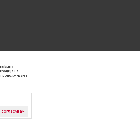
нејзино
изација на
Со продолжување
 согласувам
 односно
раницата и
иња кои се