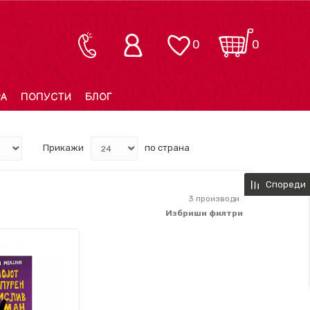
0
0
РА
ПОПУСТИ
БЛОГ
Прикажи
по страна
Спореди
3
производи
Избриши филтри