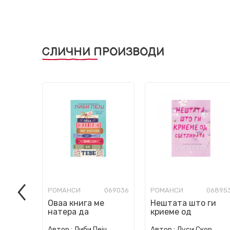
СЛИЧНИ ПРОИЗВОДИ
РОМАНСИ
069036
РОМАНСИ
06895
Оваа книга ме
Нештата што ги
натера да
криеме од
помислам на тебе
светлината
Автор :
Либи Пејџ
Автор :
Луси Скор