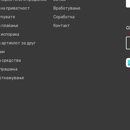
 на приватност
Вработување
купувате
Соработка
а плаќање
Контакт
С
 испорака
 артиклот за друг
ии
а средства
 прашања
 откажување