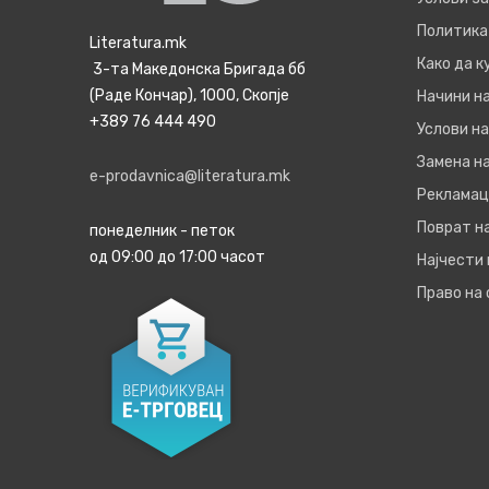
Политика
Literatura.mk
Како да 
3-та Македонска Бригада бб
(Раде Кончар), 1000, Скопје
Начини н
+389 76 444 490
Услови на
Замена на
e-prodavnica@literatura.mk
Рекламац
Поврат н
понеделник - петок
од 09:00 до 17:00 часот
Најчести
Право на