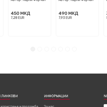
450
МКД
490
МКД
7,28
EUR
7,93
EUR
 ЛИНКОВИ
ИНФОРМАЦИИ
N
а користење и продажба
За нас