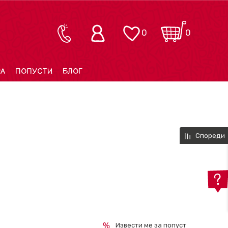
0
0
РА
ПОПУСТИ
БЛОГ
Спореди
Извести ме за попуст