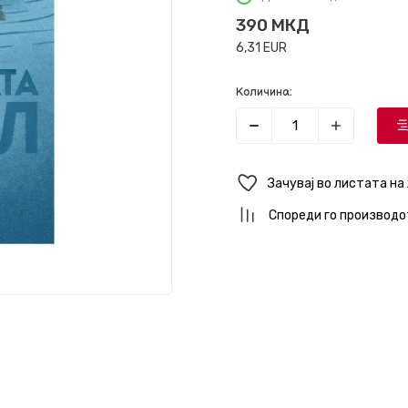
390
МКД
6,31
EUR
Количина:
Зачувај во листата на
Спореди го производо