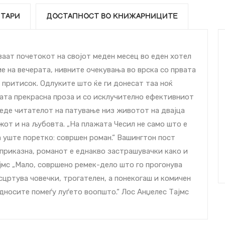
ТАРИ
ДОСТАПНОСТ ВО КНИЖАРНИЦИТЕ
ваат почетокот на својот меден месец во еден хотел
ме на вечерата, нивните очекувања во врска со првата
 притисок. Одлуките што ќе ги донесат таа ноќ
јата прекрасна проза и со исклучително ефективниот
веде читателот на патување низ животот на двајца
жот и на љубовта. „На плажата Чесил не само што е
а уште поретко: совршен роман.“ Вашингтон пост
приказна, романот е еднакво застрашувачки како и
ајмс „Мало, совршено ремек-дело што го прогонува
цртува човечки, трогателен, а понекогаш и комичен
дносите помеѓу луѓето воопшто.“ Лос Анџелес Тајмс