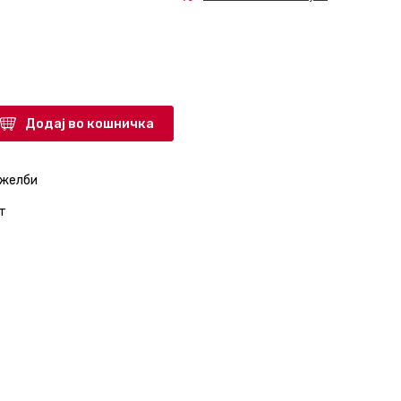
Додај во кошничка
 желби
т