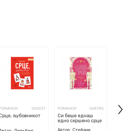
РОМАНСИ
065537
РОМАНСИ
068785
РОМАН
Срце, љубовникот
Си беше еднаш
Мојот
едно скршено срце
одмор
Автор :
Стефани
Автор :
Лили Кинг
Автор :