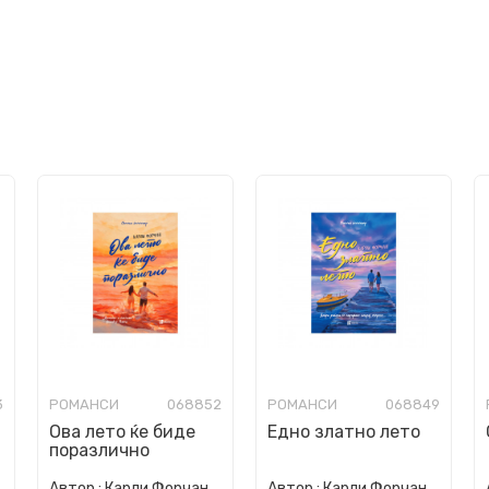
3
РОМАНСИ
068852
РОМАНСИ
068849
Ова лето ќе биде
Едно златно лето
поразлично
Автор :
Карли Форчан
Автор :
Карли Форчан