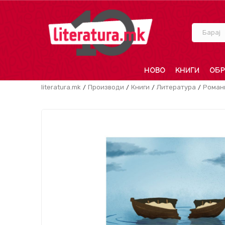
Барај
НОВО
КНИГИ
ОБР
literatura.mk
Производи
Книги
Литература
Роман