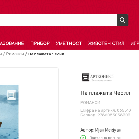
АЗОВАНИЕ
ПРИБОР
УМЕТНОСТ
ЖИВОТЕН СТИЛ
ИГ
и
Романси
На плажата Чесил
На плажата Чесил
РОМАНСИ
Шифра на артикл:
065510
Баркод:
9786085058303
Автор:
Ијан Мекјуан
Достапно веднаш