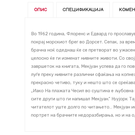
ОПИС
СПЕЦИФИКАЦИЈА
КОМЕН
Во 1962 година, Флоренс и Едвард го прославу
покрај морскиот брег во Дорсет. Сепак, за вре
брачна ноќ одеднаш ќе се претворат во ужасен
целосно ќе ги изменат нивните животи. Со сво
завршеток на книгата, Мекјуан успева да го по
луѓе преку нивните различни сфаќања на копне
прекрасно четиво, туку и нешто што се среќав
„Иако На плажата Чесил во суштина е љубовна 
сите други што ги напишал Мекјуан.“ Њујорк Т
читателот уште долго по читањето… Мекјуан ис
портрет на брачните недоразбирања, но и на о