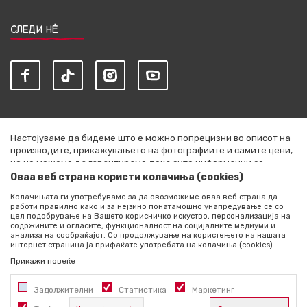
СЛЕДИ НЀ
Настојуваме да бидеме што е можно попрецизни во описот на
производите, прикажувањето на фотографиите и самите цени,
но не можеме да гарантираме дека сите информации се
комплетни и без грешки. Сите артикли прикажани на сајтот се
Оваа веб страна користи колачиња (cookies)
дел од нашата понуда и не се подразбира дека се достапни во
Колачињата ги употребуваме за да овозможиме оваа веб страна да
секој момент. Расположливоста на производите можете да ја
работи правилно како и за нејзино понатамошно унапредување се со
проверите со повик на +389 76 444 490
цел подобрување на Вашето корисничко искуство, персонализација на
содржините и огласите, функционалност на социјалните медиуми и
©2026
literatura.mk
, Изработено од
NB SOFT
. Сите права
анализа на сообраќајот. Со продолжување на користењето на нашата
интернет страница ја прифаќате употребата на колачиња (cookies).
задржани.
Прикажи повеќе
Задолжителни
Статистика
Маркетинг