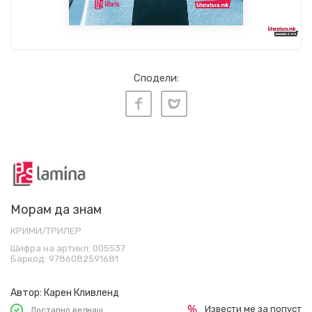
Сподели:
Морам да знам
КРИМИ/ТРИЛЕР
Шифра на артикл:
005537
Баркод:
9786082591681
Автор:
Карен Кливленд
Извести ме за попуст
Достапно веднаш