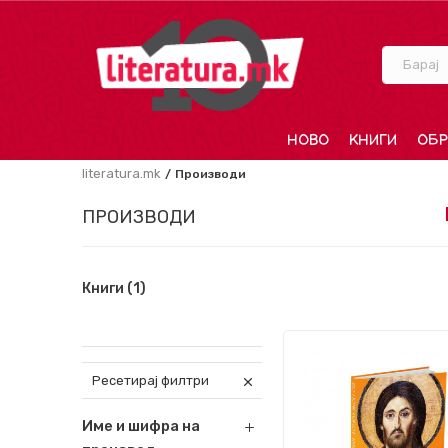
Барај
НОВО
КНИГИ
ОБР
literatura.mk
Производи
ПРОИЗВОДИ
Книги
(1)
Ресетирај филтри
Име и шифра на