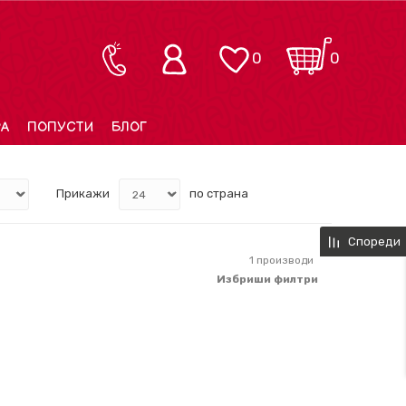
0
0
РА
ПОПУСТИ
БЛОГ
Прикажи
по страна
Спореди
1
производи
Избриши филтри