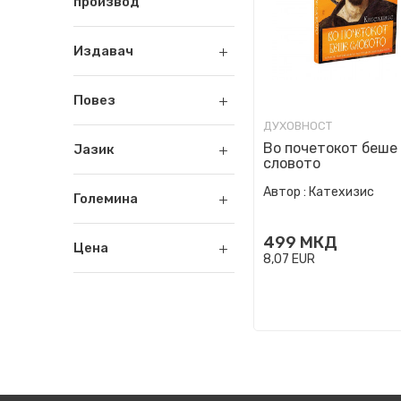
производ
Издавач
Повез
ДУХОВНОСТ
Во почетокот беше
Јазик
словото
Автор :
Катехизис
Големина
499
МКД
Цена
8,07
EUR