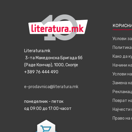
КОРИСНИ
Услови з
Политика
Literatura.mk
Како да 
3-та Македонска Бригада бб
(Раде Кончар), 1000, Скопје
Начини н
+389 76 444 490
Услови на
Замена на
e-prodavnica@literatura.mk
Рекламац
Поврат н
понеделник - петок
од 09:00 до 17:00 часот
Најчести
Право на