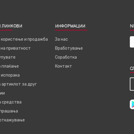
 ЛИНКОВИ
ИНФОРМАЦИИ
N
а користење и продажба
За нас
 на приватност
Вработување
купувате
Соработка
а плаќање
Контакт
С
 испорака
 артиклот за друг
ии
а средства
 прашања
 откажување