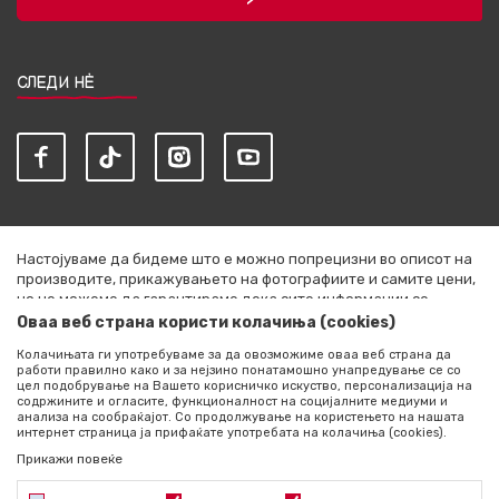
СЛЕДИ НЀ
Настојуваме да бидеме што е можно попрецизни во описот на
производите, прикажувањето на фотографиите и самите цени,
но не можеме да гарантираме дека сите информации се
комплетни и без грешки. Сите артикли прикажани на сајтот се
Оваа веб страна користи колачиња (cookies)
дел од нашата понуда и не се подразбира дека се достапни во
Колачињата ги употребуваме за да овозможиме оваа веб страна да
секој момент. Расположливоста на производите можете да ја
работи правилно како и за нејзино понатамошно унапредување се со
проверите со повик на +389 76 444 490
цел подобрување на Вашето корисничко искуство, персонализација на
содржините и огласите, функционалност на социјалните медиуми и
©2026
literatura.mk
, Изработено од
NB SOFT
. Сите права
анализа на сообраќајот. Со продолжување на користењето на нашата
интернет страница ја прифаќате употребата на колачиња (cookies).
задржани.
Прикажи повеќе