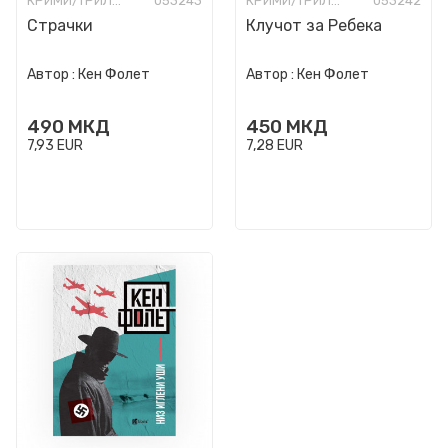
КРИМИ/ТРИЛЕР
053243
КРИМИ/ТРИЛЕР
053242
Страчки
Клучот за Ребека
Автор :
Кен Фолет
Автор :
Кен Фолет
490
МКД
450
МКД
7,93
EUR
7,28
EUR