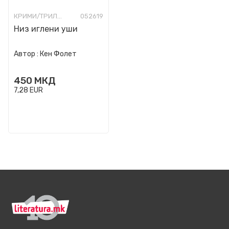
КРИМИ/ТРИЛЕР
052619
Низ иглени уши
Автор :
Кен Фолет
450
МКД
7,28
EUR