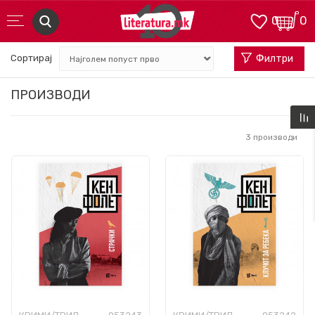
0
0
Сортирај
Филтри
ПРОИЗВОДИ
3
производи