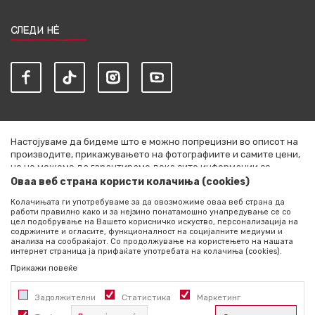
СЛЕДИ НЀ
Настојуваме да бидеме што е можно попрецизни во описот на
производите, прикажувањето на фотографиите и самите цени,
но не можеме да гарантираме дека сите информации се
комплетни и без грешки. Сите артикли прикажани на сајтот се
Оваа веб страна користи колачиња (cookies)
дел од нашата понуда и не се подразбира дека се достапни во
Колачињата ги употребуваме за да овозможиме оваа веб страна да
секој момент. Расположливоста на производите можете да ја
работи правилно како и за нејзино понатамошно унапредување се со
проверите со повик на +389 76 444 490
цел подобрување на Вашето корисничко искуство, персонализација на
содржините и огласите, функционалност на социјалните медиуми и
©2026
literatura.mk
, Изработено од
NB SOFT
. Сите права
анализа на сообраќајот. Со продолжување на користењето на нашата
интернет страница ја прифаќате употребата на колачиња (cookies).
задржани.
Прикажи повеќе
Задолжителни
Статистика
Маркетинг