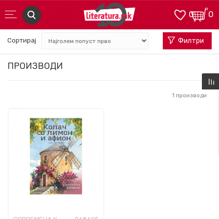
0
0
Сортирај
Филтри
ПРОИЗВОДИ
1
производи