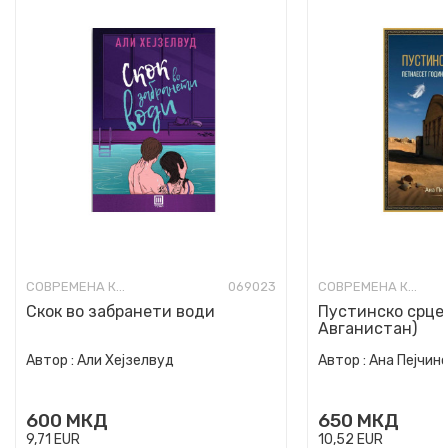
СОВРЕМЕНА КНИЖЕВНОСТ
069023
СОВРЕМЕНА КНИЖЕВНОСТ
Скок во забранети води
Пустинско срце 
Авганистан)
Автор :
Али Хејзелвуд
Автор :
Ана Пејчин
600
МКД
650
МКД
9,71
EUR
10,52
EUR