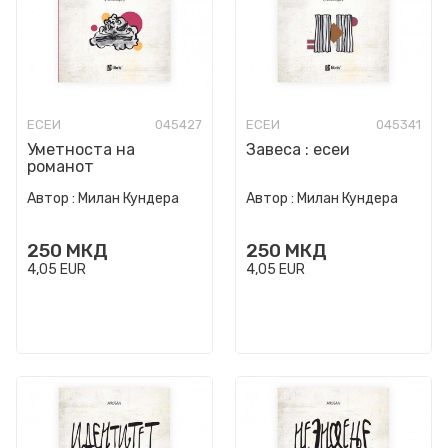
ЕСЕИ
045427
ЕСЕИ
045341
Уметноста на
Завеса : есеи
романот
Автор :
Милан Кундера
Автор :
Милан Кундера
250
МКД
250
МКД
4,05
EUR
4,05
EUR