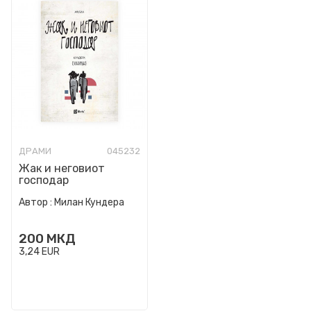
ДРАМИ
045232
Жак и неговиот
господар
Автор :
Милан Кундера
200
МКД
3,24
EUR