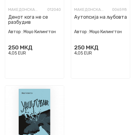
МАКЕДОНСКА КНИЖЕВНОСТ
012040
МАКЕДОНСКА ПОЕЗИЈА
006598
Денот кога не се
Аутопсија на љубовта
разбудив
Автор :
Моџо Килингтон
Автор :
Моџо Килингтон
250
МКД
250
МКД
4,05
EUR
4,05
EUR