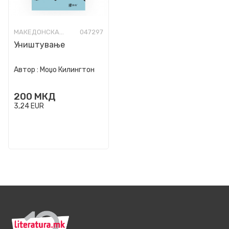
МАКЕДОНСКА КНИЖЕВНОСТ
047297
Уништување
Автор :
Моџо Килингтон
200
МКД
3,24
EUR