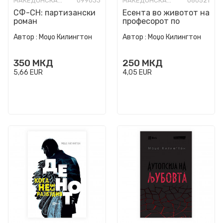
МАКЕДОНСКА КНИЖЕВНОСТ
099033
МАКЕДОНСКА КНИЖЕВНОСТ
060521
СФ-СН: партизански
Есента во животот на
роман
професорот по
марксизам
Автор :
Моџо Килингтон
Автор :
Моџо Килингтон
350
МКД
250
МКД
5,66
EUR
4,05
EUR