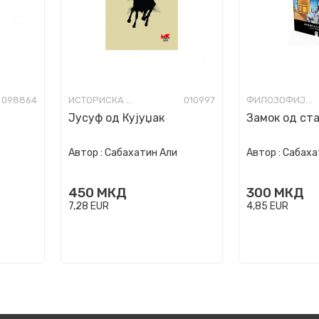
098864
ИСТОРИСКА ФИКЦИЈА
010997
ФИЛОЗОФИЈА И СВЕТОГЛЕД
Јусуф од Кујуџак
Замок од ст
Автор :
Сабахатин Али
Автор :
Сабаха
450
МКД
300
МКД
7,28
EUR
4,85
EUR