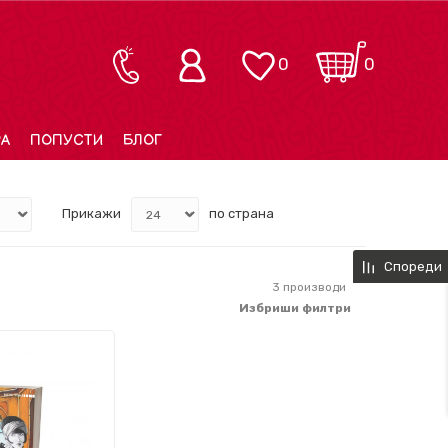
0
0
РА
ПОПУСТИ
БЛОГ
Прикажи
по страна
Спореди
3
производи
Избриши филтри