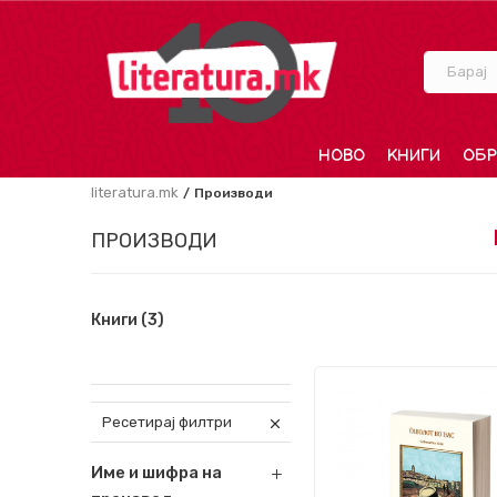
Барај
НОВО
КНИГИ
ОБР
literatura.mk
Производи
ПРОИЗВОДИ
Книги
(3)
Ресетирај филтри
Име и шифра на