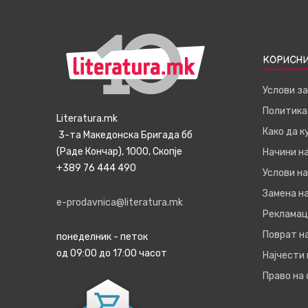
КОРИСНИ
Услови з
Политика
Literatura.mk
Како да 
3-та Македонска Бригада бб
(Раде Кончар), 1000, Скопје
Начини н
+389 76 444 490
Услови на
Замена на
e-prodavnica@literatura.mk
Рекламац
Поврат н
понеделник - петок
од 09:00 до 17:00 часот
Најчести
Право на