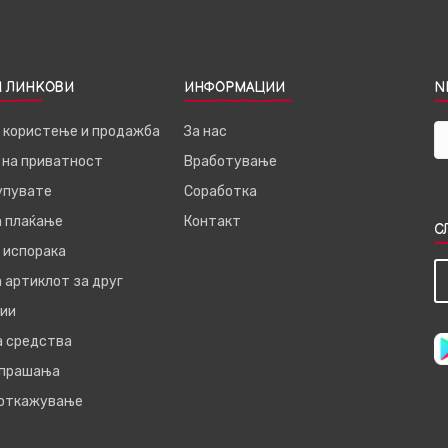
 ЛИНКОВИ
ИНФОРМАЦИИ
N
а користење и продажба
За нас
 на приватност
Вработување
купувате
Соработка
а плаќање
Контакт
С
 испорака
 артиклот за друг
ии
а средства
 прашања
 откажување