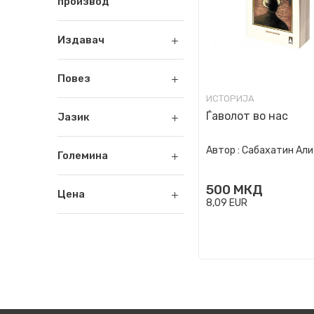
производ
Издавач
Повез
ИСТОРИЈА
Ѓаволот во нас
Јазик
Автор :
Сабахатин Али
Големина
500
МКД
Цена
8,09
EUR