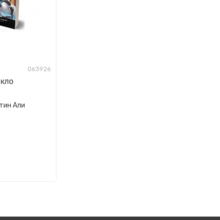
063926
акло
тин Али