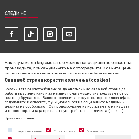
СЛЕДИ НЀ
Настојуваме да бидеме што е можно попрецизни во описот на
производите, прикажувањето на фотографиите и самите цени,
но не можеме да гарантираме дека сите информации се
комплетни и без грешки. Сите артикли прикажани на сајтот се
Оваа веб страна користи колачиња (cookies)
дел од нашата понуда и не се подразбира дека се достапни во
Колачињата ги употребуваме за да овозможиме оваа веб страна да
секој момент. Расположливоста на производите можете да ја
работи правилно како и за нејзино понатамошно унапредување се со
проверите со повик на +389 76 444 490
цел подобрување на Вашето корисничко искуство, персонализација на
содржините и огласите, функционалност на социјалните медиуми и
©2026
literatura.mk
, Изработено од
NB SOFT
. Сите права
анализа на сообраќајот. Со продолжување на користењето на нашата
интернет страница ја прифаќате употребата на колачиња (cookies).
задржани.
Прикажи повеќе
Задолжителни
Статистика
Маркетинг