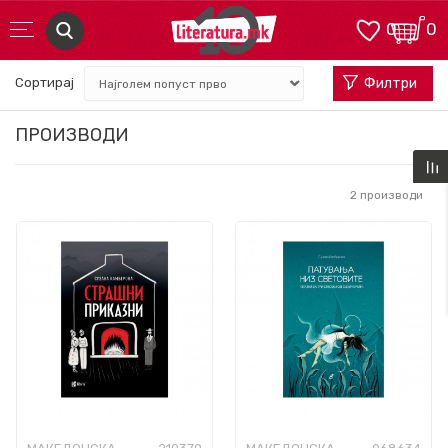
0
0
Сортирај
Филтри
ПРОИЗВОДИ
2
производи