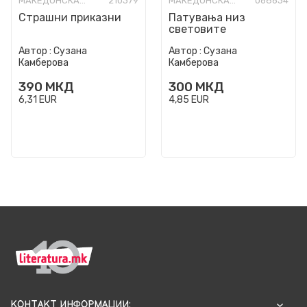
МАКЕДОНСКА КНИЖЕВНОСТ
210379
МАКЕДОНСКА КНИЖЕВНОСТ
068634
Страшни приказни
Патувања низ
световите
Автор :
Сузана
Автор :
Сузана
Камберова
Камберова
390
МКД
300
МКД
6,31
EUR
4,85
EUR
КОНТАКТ ИНФОРМАЦИИ: