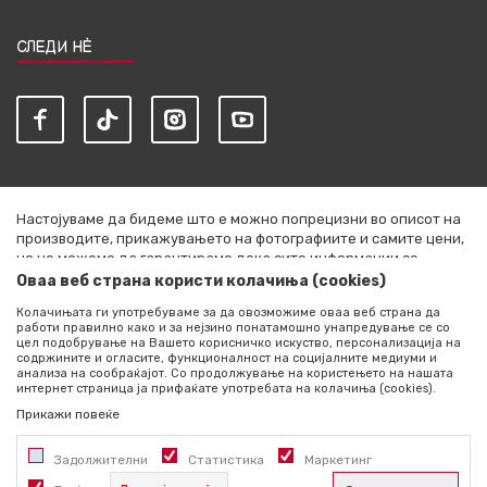
СЛЕДИ НЀ
Настојуваме да бидеме што е можно попрецизни во описот на
производите, прикажувањето на фотографиите и самите цени,
но не можеме да гарантираме дека сите информации се
комплетни и без грешки. Сите артикли прикажани на сајтот се
Оваа веб страна користи колачиња (cookies)
дел од нашата понуда и не се подразбира дека се достапни во
Колачињата ги употребуваме за да овозможиме оваа веб страна да
секој момент. Расположливоста на производите можете да ја
работи правилно како и за нејзино понатамошно унапредување се со
проверите со повик на +389 76 444 490
цел подобрување на Вашето корисничко искуство, персонализација на
содржините и огласите, функционалност на социјалните медиуми и
©2026
literatura.mk
, Изработено од
NB SOFT
. Сите права
анализа на сообраќајот. Со продолжување на користењето на нашата
интернет страница ја прифаќате употребата на колачиња (cookies).
задржани.
Прикажи повеќе
Задолжителни
Статистика
Маркетинг