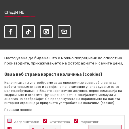
СЛЕДИ НЀ
Настојуваме да бидеме што е можно попрецизни во описот на
производите, прикажувањето на фотографиите и самите цени,
но не можеме да гарантираме дека сите информации се
комплетни и без грешки. Сите артикли прикажани на сајтот се
Оваа веб страна користи колачиња (cookies)
дел од нашата понуда и не се подразбира дека се достапни во
Колачињата ги употребуваме за да овозможиме оваа веб страна да
секој момент. Расположливоста на производите можете да ја
работи правилно како и за нејзино понатамошно унапредување се со
проверите со повик на +389 76 444 490
цел подобрување на Вашето корисничко искуство, персонализација на
содржините и огласите, функционалност на социјалните медиуми и
©2026
literatura.mk
, Изработено од
NB SOFT
. Сите права
анализа на сообраќајот. Со продолжување на користењето на нашата
интернет страница ја прифаќате употребата на колачиња (cookies).
задржани.
Прикажи повеќе
Задолжителни
Статистика
Маркетинг