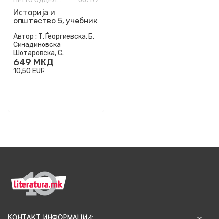
ПЕТТО ОДДЕЛЕНИЕ
067177
Историја и
општество 5, учебник
за петто одделение
Автор :
Т. Ѓеоргиевска, Б.
во основно
Синадиновска
образование
Шотаровска, С.
649
МКД
Јакимовска, С. Колева, Д.
Јакимовска
10,50
EUR
КОНТАКТ ИНФОРМАЦИИ: