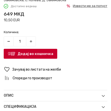
Јакимовска, С. Колева, Д. Јакимовска
Извести ме за попуст
Достапно веднаш
649
МКД
10,50
EUR
Количина:
Додај во кошничка
Зачувај во листата на желби
Спореди го производот
ОПИС
СПЕЦИФИКАЦИЈА