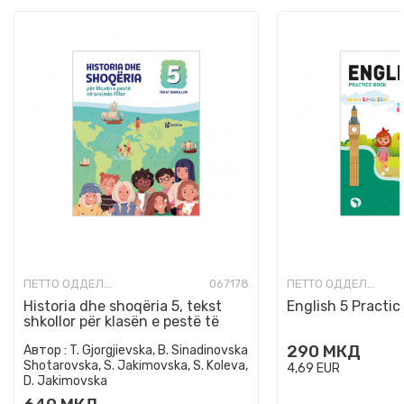
ПЕТТО ОДДЕЛЕНИЕ
067178
ПЕТТО ОДДЕЛЕНИЕ
Historia dhe shoqëria 5, tekst
English 5 Practic
shkollor për klasën e pestë të
arsimit fillor
290
МКД
Автор :
T. Gjorgjievska, B. Sinadinovska
Shotarovska, S. Jakimovska, S. Koleva,
4,69
EUR
D. Jakimovska