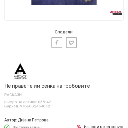
Сподели:
Не правете им сенка на гробовите
РАСКАЗИ
Шифра на артикл:
038142
Баркод:
9786082434032
Автор:
Дијана Петрова
Извести ме за попуст
Достапно веднаш