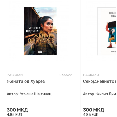
РАСКАЗИ
065522
РАСКАЗИ
Жената од Хуарез
Секојдневието 
Автор :
Угљеша Шајтинац
Автор :
Филип Дим
300
МКД
300
МКД
4,85
EUR
4,85
EUR