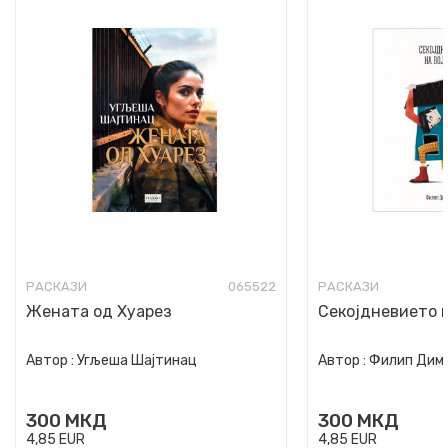
РАСКАЗИ
065522
РАСКАЗИ
Жената од Хуарез
Секојдневието 
Автор :
Угљеша Шајтинац
Автор :
Филип Дим
300
МКД
300
МКД
4,85
EUR
4,85
EUR