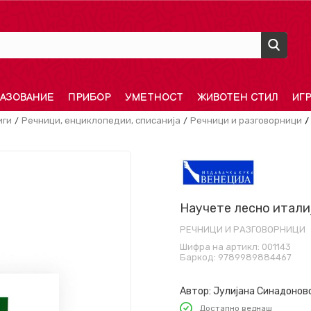
АЗОВАНИЕ
ПРИБОР
УМЕТНОСТ
ЖИВОТЕН СТИЛ
ИГ
иги
Речници, енциклопедии, списанија
Речници и разговорници
Научете лесно италиј
РЕЧНИЦИ И РАЗГОВОРНИЦИ
Шифра на артикл:
001143
Баркод:
9789989884467
Автор:
Јулијана Синадонов
Достапно веднаш