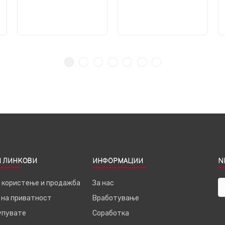
 ЛИНКОВИ
ИНФОРМАЦИИ
N
а користење и продажба
За нас
 на приватност
Вработување
купувате
Соработка