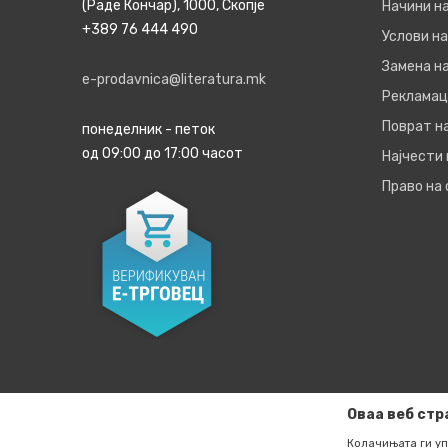
(Раде Кончар), 1000, Скопје
Начини н
+389 76 444 490
Услови на
Замена на
e-prodavnica@literatura.mk
Рекламац
Поврат н
понеделник - петок
од 09:00 до 17:00 часот
Најчести
Право на
Оваа веб стр
Колачињата ги уп