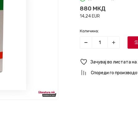
880
МКД
14,24
EUR
Количина:
Зачувај во листата на
Спореди го производо