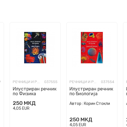
9
РЕЧНИЦИ И РАЗГОВОРНИЦИ
037555
РЕЧНИЦИ И РАЗГОВОРНИЦИ
037554
Илустриран речник
Илустриран речник
по Физика
по биологија
250
МКД
Автор :
Корин Стокли
4,05
EUR
250
МКД
4,05
EUR