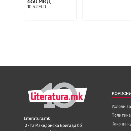
650
МКД
10,52
EUR
КОРИСНИ
Услови з
Политика
Literatura.mk
Како да 
3-та Македонска Бригада бб