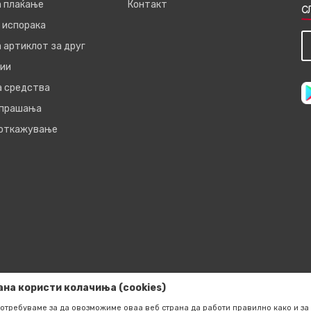
а плаќање
Контакт
С
 испорака
 артиклот за друг
ии
а средства
 прашања
 откажување
ана користи колачиња (cookies)
отребуваме за да овозможиме оваа веб страна да работи правилно како и за 