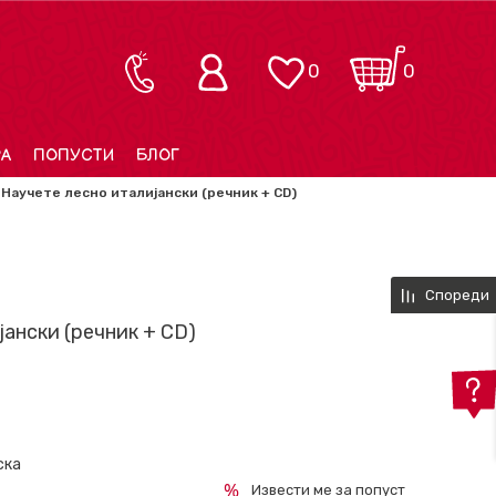
0
0
РА
ПОПУСТИ
БЛОГ
Научете лесно италијански (речник + CD)
Спореди
ански (речник + CD)
ска
Извести ме за попуст