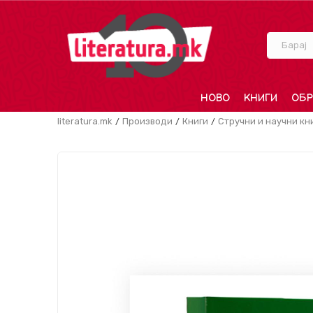
Барај
НОВО
КНИГИ
ОБР
literatura.mk
Производи
Книги
Стручни и научни кн