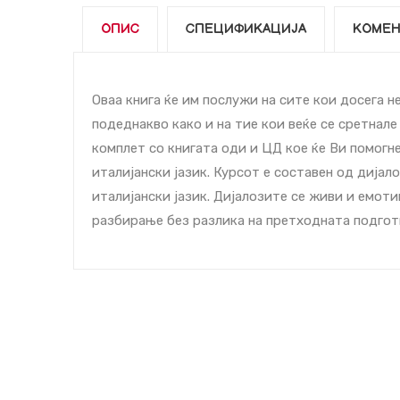
ОПИС
СПЕЦИФИКАЦИЈА
КОМЕН
Оваа книга ќе им послужи на сите кои досега н
подеднакво како и на тие кои веќе се сретнале
комплет со книгата оди и ЦД кое ќе Ви помогн
италијански јазик. Курсот е составен од дијал
италијански јазик. Дијалозите се живи и емоти
разбирање без разлика на претходната подгот