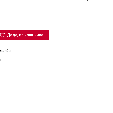
Додај во кошничка
 желби
т