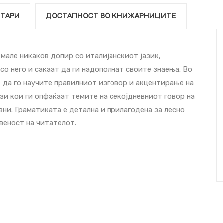
ТАРИ
ДОСТАПНОСТ ВО КНИЖАРНИЦИТЕ
емале никаков допир со италијанскиот јазик,
 со него и сакаат да ги надополнат своите знаења. Во
е да го научите правилниот изговор и акцентирање на
ози кои ги опфаќаат темите на секојдневниот говор на
вни. Граматиката е детална и прилагодена за лесно
веност на читателот.