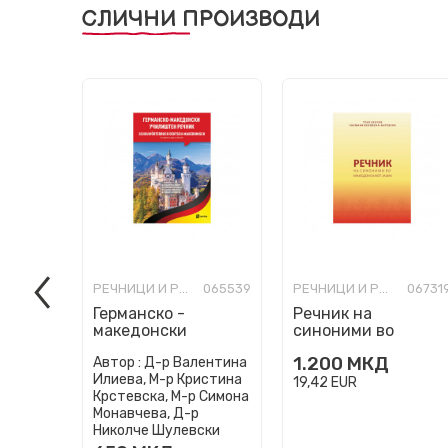
СЛИЧНИ ПРОИЗВОДИ
РЕЧНИЦИ И РАЗГОВОРНИЦИ
065539
РЕЧНИЦИ И РАЗГОВОРНИЦИ
06731
Германско -
Речник на
македонски
синоними во
училиштен речник
Македонскиот
1.200
МКД
Автор :
Д-р Валентина
јазик
Илиева, М-р Кристина
19,42
EUR
Крстевска, М-р Симона
Монавчева, Д-р
Николче Шулевски