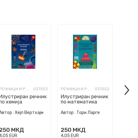
РЕЧНИЦИ И РАЗГОВОРНИЦИ
037553
РЕЧНИЦИ И РАЗГОВОРНИЦИ
037552
Илустриран речник
Илустриран речник
Герман
по хемија
по математика
: assim
CD)
Автор :
Хејп Вертхајм
Автор :
Тори Ларге
Автор :
250
МКД
250
МКД
980
4,05
EUR
4,05
EUR
15,86
E