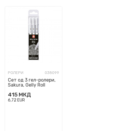
РОЛЕРИ
038099
Сет од 3 гел-ролери,
Sakura, Gelly Roll
Basic, Bright White -
415
МКД
medium, 08
6,72
EUR