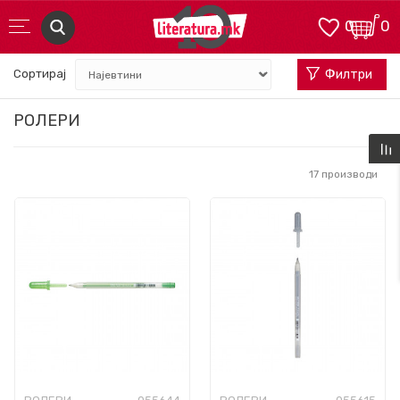
0
0
Сортирај
Филтри
РОЛЕРИ
17
производи