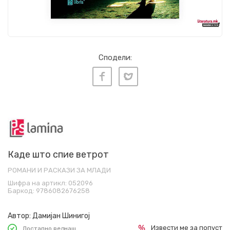
Сподели:
Каде што спие ветрот
РОМАНИ И РАСКАЗИ ЗА МЛАДИ
Шифра на артикл:
052096
Баркод:
9786082676258
Автор:
Дамијан Шинигој
Извести ме за попуст
Достапно веднаш