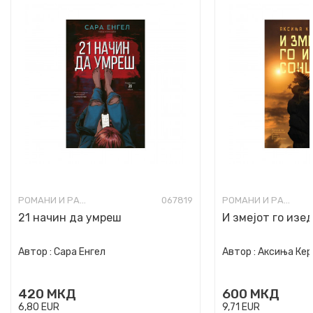
РОМАНИ И РАСКАЗИ ЗА МЛАДИ
067819
РОМАНИ И РАСКАЗИ ЗА МЛАДИ
21 начин да умреш
И змеjот го изе
Автор :
Сара Енгел
Автор :
Аксиња Ке
420
МКД
600
МКД
6,80
EUR
9,71
EUR