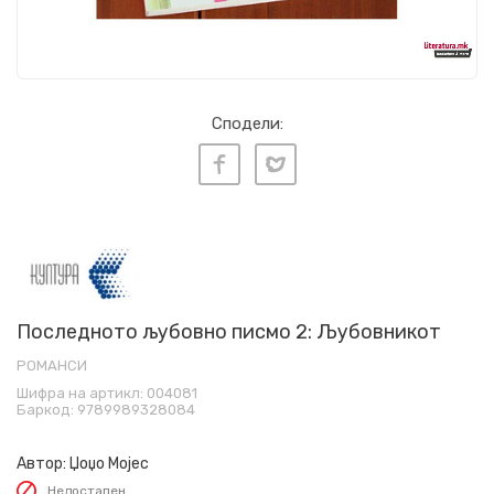
Сподели:
Последното љубовно писмо 2: Љубовникот
РОМАНСИ
Шифра на артикл:
004081
Баркод:
9789989328084
Автор:
Џоџо Мојес
Недостапен