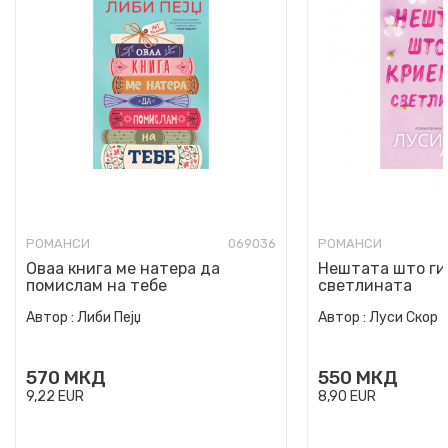
РОМАНСИ
069036
РОМАНСИ
Оваа книга ме натера да
Нештата што ги
помислам на тебе
светлината
Автор :
Либи Пејџ
Автор :
Луси Скор
570
МКД
550
МКД
9,22
EUR
8,90
EUR