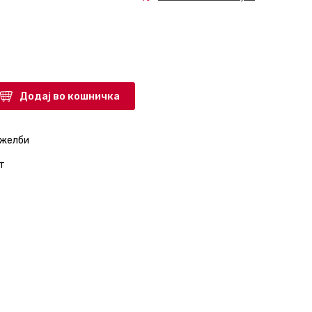
Додај во кошничка
 желби
т