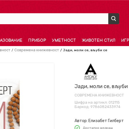
АЗОВАНИЕ
ПРИБОР
УМЕТНОСТ
ЖИВОТЕН СТИЛ
ИГ
вност
Современа книжевност
Јади, моли се, вљуби се
Јади, моли се, вљуби
СОВРЕМЕНА КНИЖЕВНОСТ
Шифра на артикл:
012115
Баркод:
9786082433974
Автор:
Елизабет Гилберт
Достапно веднаш