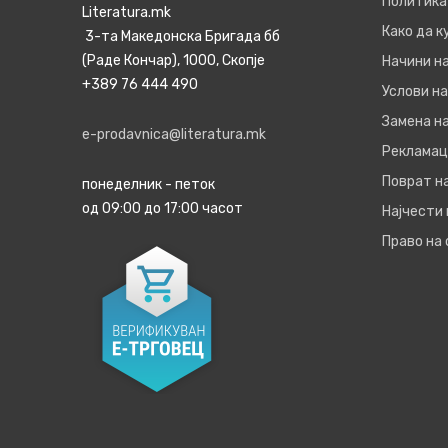
Политика
Literatura.mk
Како да 
3-та Македонска Бригада бб
(Раде Кончар), 1000, Скопје
Начини н
+389 76 444 490
Услови на
Замена на
e-prodavnica@literatura.mk
Рекламац
Поврат н
понеделник - петок
од 09:00 до 17:00 часот
Најчести
Право на