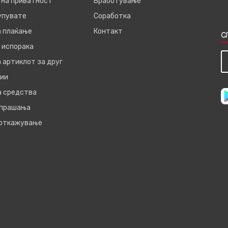
 на приватност
Вработување
купувате
Соработка
а плаќање
Контакт
С
 испорака
 артиклот за друг
ии
а средства
 прашања
 откажување