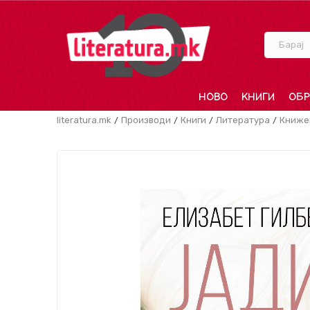
Барај
НОВО
КНИГИ
ОБР
literatura.mk
Производи
Книги
Литература
Книже