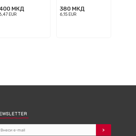
400
МКД
380
МКД
450
6,47
EUR
6,15
EUR
7,28
EU
EWSLETTER