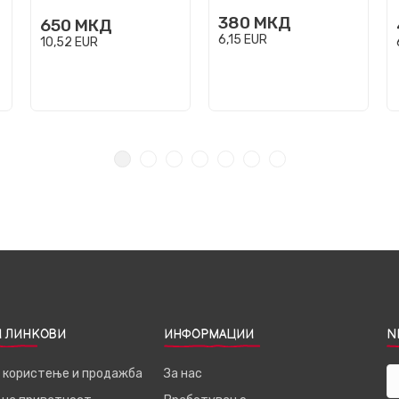
380
МКД
650
МКД
6,15
EUR
10,52
EUR
 ЛИНКОВИ
ИНФОРМАЦИИ
N
а користење и продажба
За нас