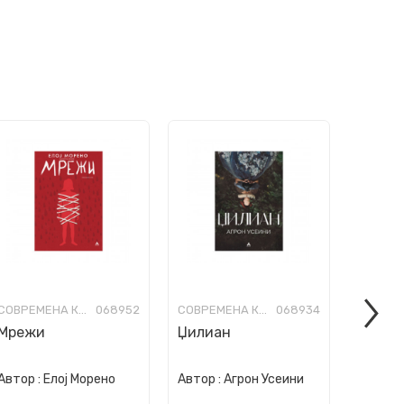
СОВРЕМЕНА КНИЖЕВНОСТ
068952
СОВРЕМЕНА КНИЖЕВНОСТ
068934
Мрежи
Џилиан
Свадб
„Шанз
Автор :
Елој Морено
Автор :
Агрон Усеини
Автор :