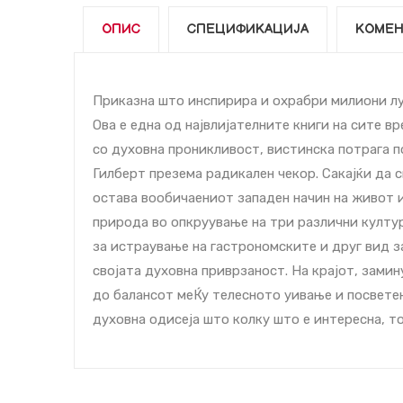
ОПИС
СПЕЦИФИКАЦИЈА
КОМЕН
Приказна што инспирира и охрабри милиони луЌ
Ова е една од највлијателните книги на сите в
со духовна проникливост, вистинска потрага 
Гилберт презема радикален чекор. Сакајќи да 
остава вообичаениот западен начин на живот и
природа во опкруување на три различни култур
за истраување на гастрономските и друг вид з
својата духовна приврзаност. На крајот, зами
до балансот меЌу телесното уивање и посвете
духовна одисеја што колку што е интересна, то