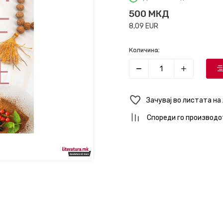
500
МКД
8,09
EUR
Количина:
Зачувај во листата на
Спореди го производо