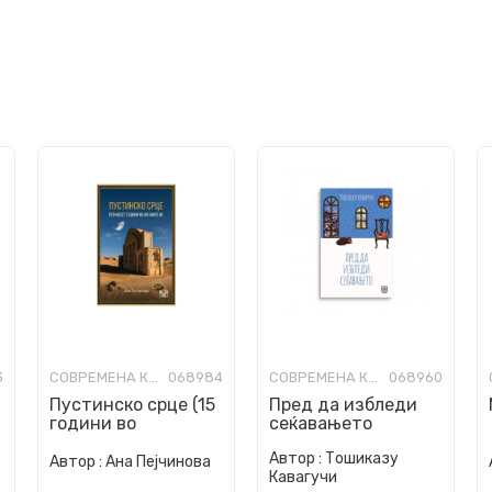
3
СОВРЕМЕНА КНИЖЕВНОСТ
068984
СОВРЕМЕНА КНИЖЕВНОСТ
068960
Пустинско срце (15
Пред да избледи
години во
сеќавањето
Авганистан)
Автор :
Тошиказу
Автор :
Ана Пејчинова
Кавагучи