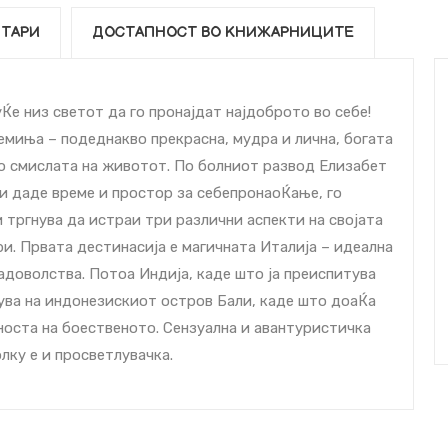
ТАРИ
ДОСТАПНОСТ ВО КНИЖАРНИЦИТЕ
е низ светот да го пронајдат најдоброто во себе!
ремиња – подеднакво прекрасна, мудра и лична, богата
по смислата на животот. По болниот развод Елизабет
си даде време и простор за себепронаоЌање, го
 тргнува да истраи три различни аспекти на својата
и. Првата дестинаcија е магичната Италија – идеална
адоволства. Потоа Индија, каде што ја преиспитува
нува на индонезискиот остров Бали, каде што доаЌа
носта на боественото. Сензуална и авантуристичка
лку е и просветлувачка.