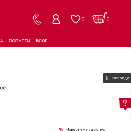
0
0
РА
ПОПУСТИ
БЛОГ
Спореди
 се
Извести ме за попуст