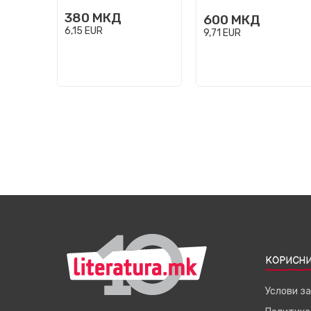
380
МКД
600
МКД
6,15
EUR
9,71
EUR
КОРИСНИ
Услови з