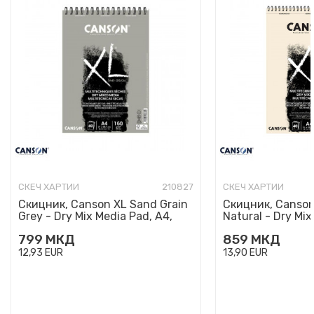
СКЕЧ ХАРТИИ
210827
СКЕЧ ХАРТИИ
Скицник, Canson XL Sand Grain
Скицник, Canson
Grey - Dry Mix Media Pad, A4,
Natural - Dry Mix
160 g/m², 40 лист...
160 g/m², 40 л...
799
МКД
859
МКД
12,93
EUR
13,90
EUR